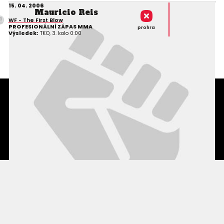
15. 04. 2006
Mauricio Reis
WF - The First Blow
PROFESIONÁLNÍ ZÁPAS MMA
prohra
Výsledek:
TKO, 3. kolo 0:00
Podmínky užití webového rozhraní
Souhlas s používáním osobních údajů
Statistiky
Kontakty