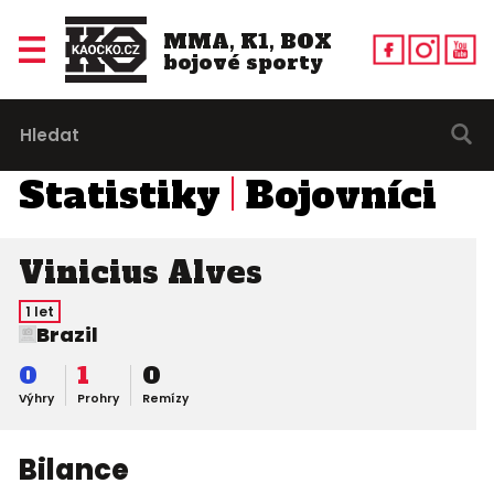
MMA, K1, BOX
bojové sporty
Statistiky
Bojovníci
Vinicius Alves
1 let
Brazil
0
1
0
Výhry
Prohry
Remízy
Bilance