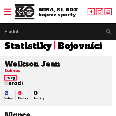
MMA, K1, BOX
bojové sporty
Statistiky
Bojovníci
Welkson Jean
Salinas
70 kg
Brazil
2
5
0
Výhry
Prohry
Remízy
Bilance