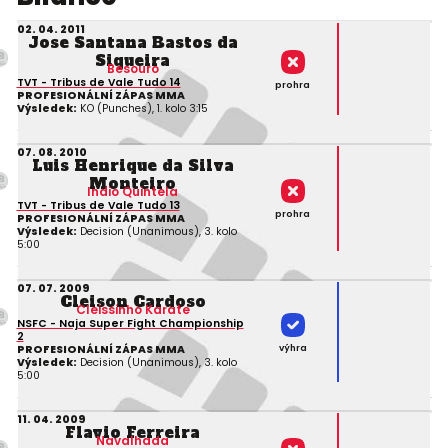
02. 04. 2011
Jose Santana Bastos da
Siqueira
Besouro
TVT - Tribus de Vale Tudo 14
prohra
PROFESIONÁLNÍ ZÁPAS MMA
Výsledek:
KO (Punches), 1. kolo 3:15
07. 08. 2010
Luis Henrique da Silva
Monteiro
Indio Quintela
TVT - Tribus de Vale Tudo 13
prohra
PROFESIONÁLNÍ ZÁPAS MMA
Výsledek:
Decision (Unanimous), 3. kolo
5:00
07. 07. 2009
Cleison Cardoso
Cleissinho Karate
NSFC - Naja Super Fight Championship
2
výhra
PROFESIONÁLNÍ ZÁPAS MMA
Výsledek:
Decision (Unanimous), 3. kolo
5:00
11. 04. 2009
Flavio Ferreira
Navalhada