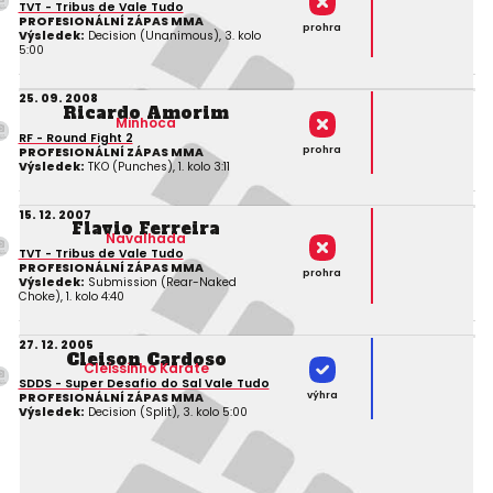
TVT - Tribus de Vale Tudo
PROFESIONÁLNÍ ZÁPAS MMA
prohra
Výsledek:
Decision (Unanimous), 3. kolo
5:00
25. 09. 2008
Ricardo Amorim
Minhoca
RF - Round Fight 2
prohra
PROFESIONÁLNÍ ZÁPAS MMA
Výsledek:
TKO (Punches), 1. kolo 3:11
15. 12. 2007
Flavio Ferreira
Navalhada
TVT - Tribus de Vale Tudo
PROFESIONÁLNÍ ZÁPAS MMA
prohra
Výsledek:
Submission (Rear-Naked
Choke), 1. kolo 4:40
27. 12. 2005
Cleison Cardoso
Cleissinho Karate
SDDS - Super Desafio do Sal Vale Tudo
výhra
PROFESIONÁLNÍ ZÁPAS MMA
Výsledek:
Decision (Split), 3. kolo 5:00