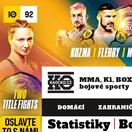
MMA, K1, BO
bojové sporty
DOMÁCÍ
ZAHRANIČ
Statistiky
B