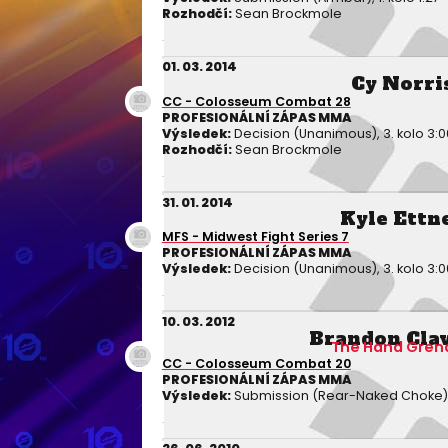
Rozhodčí:
Sean Brockmole
01. 03. 2014
Cy Norri
CC - Colosseum Combat 28
PROFESIONÁLNÍ ZÁPAS MMA
Výsledek:
Decision (Unanimous), 3. kolo 3:0
Rozhodčí:
Sean Brockmole
31. 01. 2014
Kyle Ettn
MFS - Midwest Fight Series 7
PROFESIONÁLNÍ ZÁPAS MMA
Výsledek:
Decision (Unanimous), 3. kolo 3:0
10. 03. 2012
Brandon Cla
The Hand Gren
CC - Colosseum Combat 20
PROFESIONÁLNÍ ZÁPAS MMA
Výsledek:
Submission (Rear-Naked Choke), 2