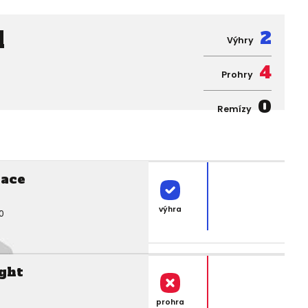
l
2
Výhry
4
Prohry
0
Remízy
lace
výhra
0
ght
prohra