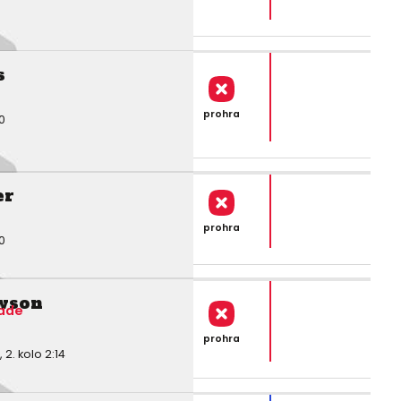
s
prohra
0
er
prohra
0
wson
ade
prohra
. kolo 2:14