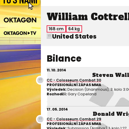
William Cottrel
168 cm
64 kg
United States
Bilance
11. 10. 2014
Steven Wal
CC - Colosseum Combat 30
PROFESIONÁLNÍ ZÁPAS MMA
Výsledek:
Decision (Unanimous), 3. kolo 3:0
Rozhodčí:
Gary Copeland
17. 05. 2014
Donald Wri
CC - Colosseum Combat 29
PROFESIONÁLNÍ ZÁPAS MMA
Výsledek:
Submission (Armbar), 1. kolo 1:27