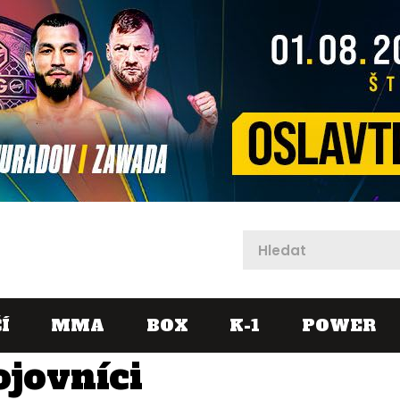
X
Í
MMA
BOX
K-1
POWER
ojovníci