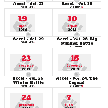
Accel - Vol. 31
Accel - Vol. 30
VÍCE INFO
VÍCE INFO
19
10
říjen
srpen
2014
2014
Accel - Vol. 29
Accel - Vol. 28: Big
VÍCE INFO
Summer Battle
VÍCE INFO
23
15
prosinec
červenec
2013
2013
Accel - Vol. 26:
Accel - Vol. 24: The
Winter Battle
Legend
VÍCE INFO
VÍCE INFO
24
7
prosinec
říjen