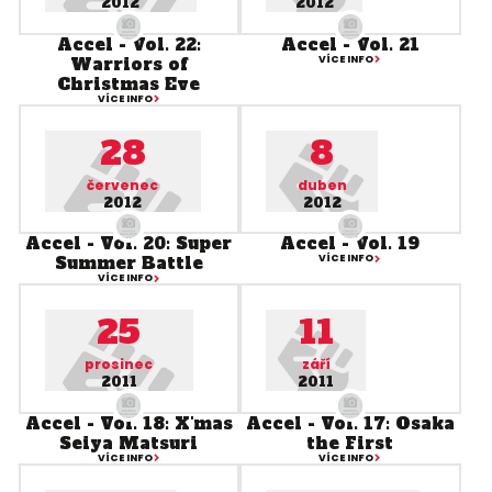
2012
2012
Accel - Vol. 22:
Accel - Vol. 21
Warriors of
VÍCE INFO
Christmas Eve
VÍCE INFO
28
8
červenec
duben
2012
2012
Accel - Vol. 20: Super
Accel - Vol. 19
Summer Battle
VÍCE INFO
VÍCE INFO
25
11
prosinec
září
2011
2011
Accel - Vol. 18: X'mas
Accel - Vol. 17: Osaka
Seiya Matsuri
the First
VÍCE INFO
VÍCE INFO