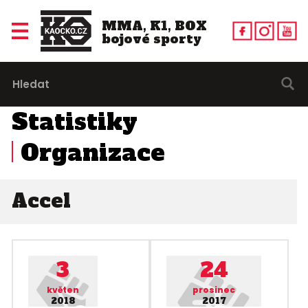
MMA, K1, BOX
bojové sporty
Statistiky
Organizace
Accel
3
24
květen
prosinec
2018
2017