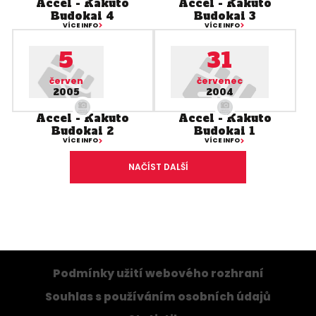
Accel - Kakuto
Accel - Kakuto
Budokai 4
Budokai 3
VÍCE INFO
VÍCE INFO
5
31
červen
červenec
2005
2004
Accel - Kakuto
Accel - Kakuto
Budokai 2
Budokai 1
VÍCE INFO
VÍCE INFO
NAČÍST DALŠÍ
Podmínky užití webového rozhraní
Souhlas s používáním osobních údajů