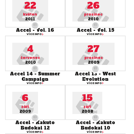
22
26
květen
prosinec
2011
2010
Accel - Vol. 16
Accel - Vol. 15
VÍCE INFO
VÍCE INFO
4
27
červenec
prosinec
2010
2009
Accel 14 - Summer
Accel 13 - West
Campaign
Evolution
VÍCE INFO
VÍCE INFO
6
15
září
září
2009
2008
Accel - Kakuto
Accel - Kakuto
Budokai 12
Budokai 10
VÍCE INFO
VÍCE INFO