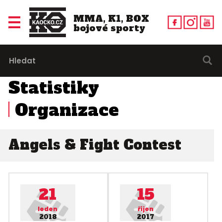
MMA, K1, BOX
bojové sporty
Statistiky
Organizace
Angels & Fight Contest
21
15
leden
říjen
2018
2017