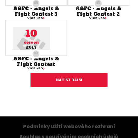
A&FC - Angels &
A&FC - Angels &
Fight Contest 3
Fight Contest 2
VÍCE INFO
VÍCE INFO
10
červen
2017
A&FC - Angels &
Fight Contest
VÍCE INFO
NAČÍST DALŠÍ
Podmínky užití webového rozhraní
Souhlas s používáním osobních údajů