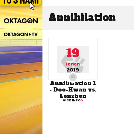
Annihilation
19
leden
2019
Annihilation 1
- Doo-Hwan vs.
Lenzhen
VÍCE INFO