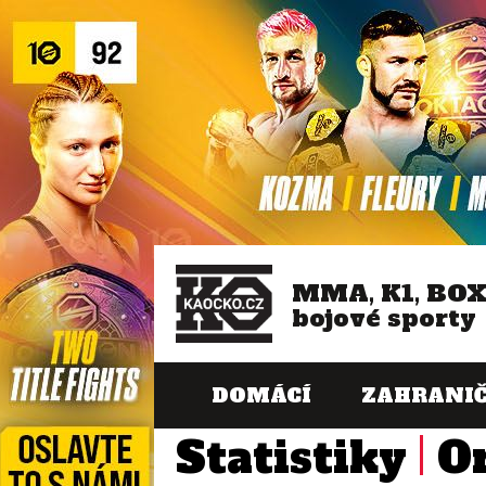
MMA, K1, BO
bojové sporty
DOMÁCÍ
ZAHRANIČ
Statistiky
O