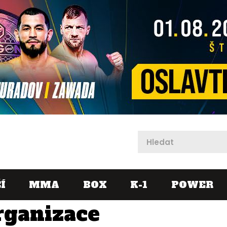
X
Í
MMA
BOX
K-1
POWER
rganizace