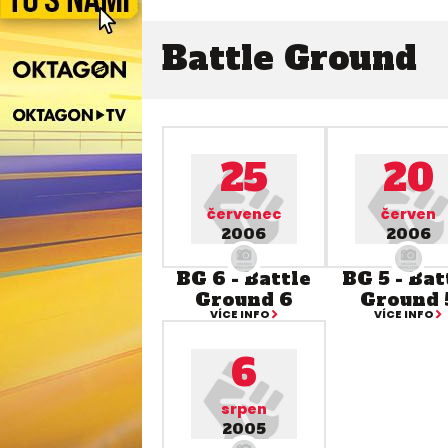
Battle Ground
25
20
červenec
červen
2006
2006
BG 6 - Battle
BG 5 - Bat
Ground 6
Ground 
VÍCE INFO
VÍCE INFO
6
srpen
2005