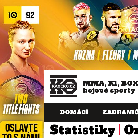
MMA, K1, BO
bojové sporty
DOMÁCÍ
ZAHRANIČ
Statistiky
O