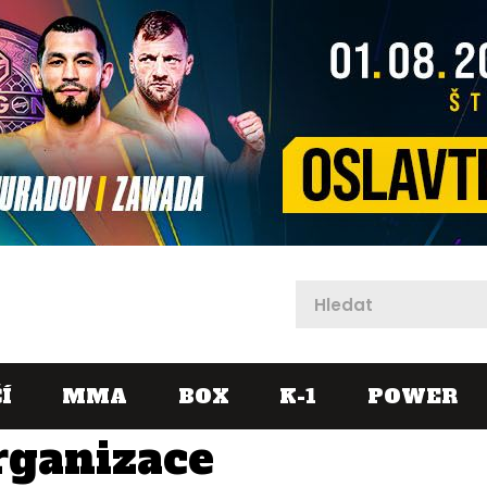
X
Í
MMA
BOX
K-1
POWER
rganizace