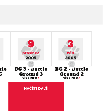
9
3
prosinec
září
2005
2005
tle
BG 3 - Battle
BG 2 - Battle
5
Ground 3
Ground 2
VÍCE INFO
VÍCE INFO
NAČÍST DALŠÍ