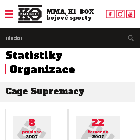
MMA, K1, BOX
bojové sporty
Statistiky
Organizace
Cage Supremacy
8
22
prosinec
červenec
2007
2007