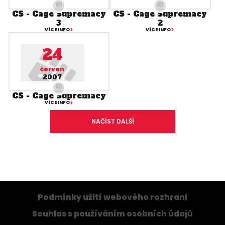
CS - Cage Supremacy
CS - Cage Supremacy
3
2
VÍCE INFO
VÍCE INFO
24
červen
2007
CS - Cage Supremacy
VÍCE INFO
NAČÍST DALŠÍ
Podmínky užití webového rozhraní
Souhlas s používáním osobních údajů