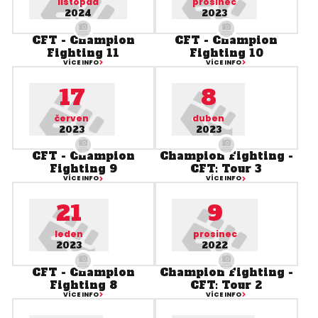
listopad
prosinec
2024
2023
CFT - Champion
CFT - Champion
Fighting 11
Fighting 10
VÍCE INFO
VÍCE INFO
17
8
červen
duben
2023
2023
CFT - Champion
Champion Fighting -
Fighting 9
CFT: Tour 3
VÍCE INFO
VÍCE INFO
21
9
leden
prosinec
2023
2022
CFT - Champion
Champion Fighting -
Fighting 8
CFT: Tour 2
VÍCE INFO
VÍCE INFO