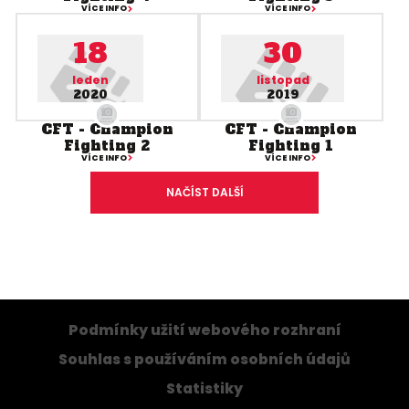
VÍCE INFO
VÍCE INFO
18
30
leden
listopad
2020
2019
CFT - Champion
CFT - Champion
Fighting 2
Fighting 1
VÍCE INFO
VÍCE INFO
NAČÍST DALŠÍ
Podmínky užití webového rozhraní
Souhlas s používáním osobních údajů
Statistiky