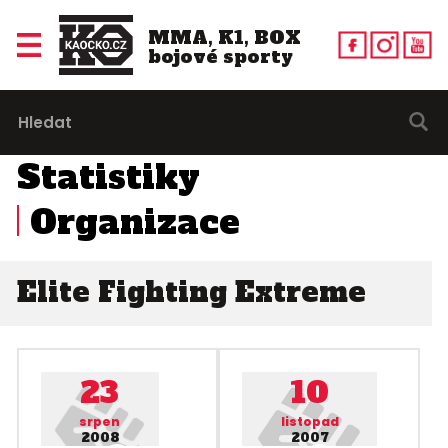
MMA, K1, BOX
bojové sporty
Statistiky
Organizace
Elite Fighting Extreme
23
10
srpen
listopad
2008
2007