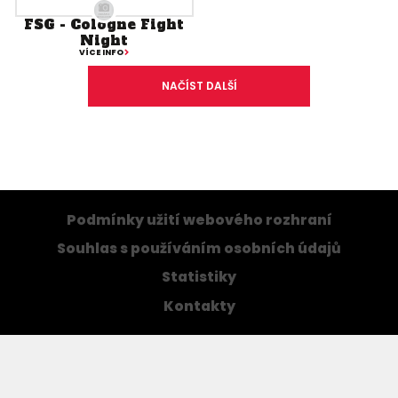
FSG - Cologne Fight
Night
VÍCE INFO
NAČÍST DALŠÍ
Podmínky užití webového rozhraní
Souhlas s používáním osobních údajů
Statistiky
Kontakty