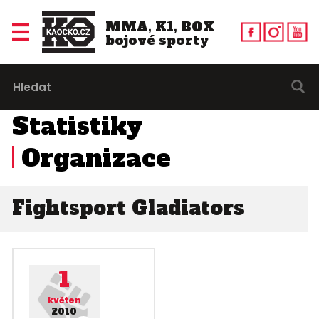
MMA, K1, BOX
bojové sporty
Statistiky
Organizace
Fightsport Gladiators
1
květen
2010