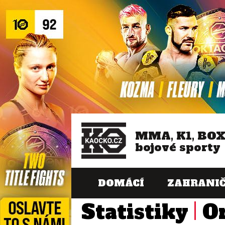
MMA, K1, BO
bojové sporty
DOMÁCÍ
ZAHRANIČ
Statistiky
O