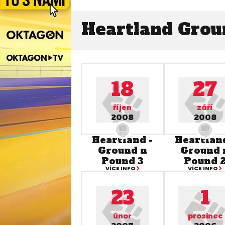
Heartland Grou
18
27
říjen
září
2008
2008
Heartland -
Heartland
Ground n
Ground 
Pound 3
Pound 
VÍCE INFO
VÍCE INFO
23
1
únor
prosinec