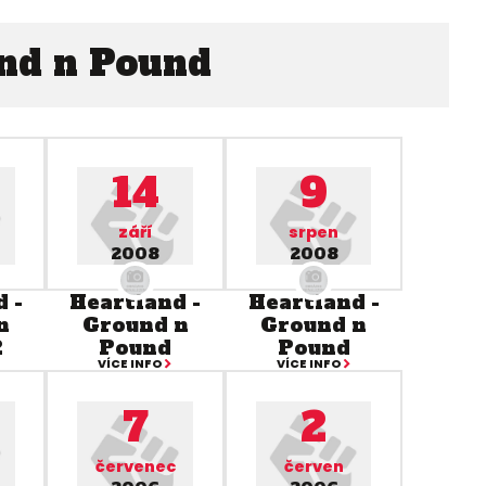
nd n Pound
14
9
září
srpen
2008
2008
 -
Heartland -
Heartland -
n
Ground n
Ground n
2
Pound
Pound
VÍCE INFO
VÍCE INFO
7
2
červenec
červen