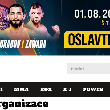
X
Í
MMA
BOX
K-1
POWER
rganizace