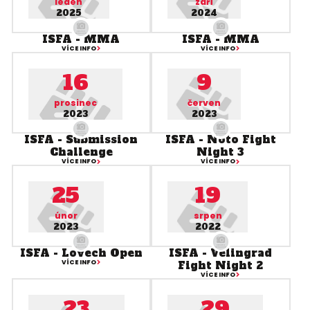
leden
září
2025
2024
ISFA - MMA
ISFA - MMA
VÍCE INFO
VÍCE INFO
16
9
prosinec
červen
2023
2023
ISFA - Submission
ISFA - Noto Fight
Challenge
Night 3
VÍCE INFO
VÍCE INFO
25
19
únor
srpen
2023
2022
ISFA - Lovech Open
ISFA - Velingrad
VÍCE INFO
Fight Night 2
VÍCE INFO
23
29