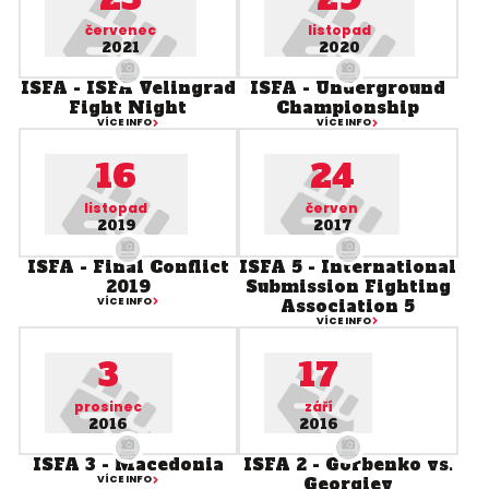
červenec
listopad
2021
2020
ISFA - ISFA Velingrad
ISFA - Underground
Fight Night
Championship
VÍCE INFO
VÍCE INFO
16
24
listopad
červen
2019
2017
ISFA - Final Conflict
ISFA 5 - International
2019
Submission Fighting
VÍCE INFO
Association 5
VÍCE INFO
3
17
prosinec
září
2016
2016
ISFA 3 - Macedonia
ISFA 2 - Gorbenko vs.
VÍCE INFO
Georgiev