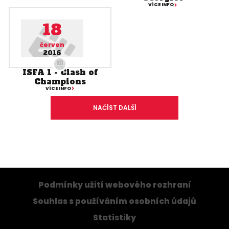
VÍCE INFO
18
červen
2016
ISFA 1 - Clash of
Champions
VÍCE INFO
NAČÍST DALŠÍ
Podmínky užití webového rozhraní
Souhlas s používáním osobních údajů
Statistiky