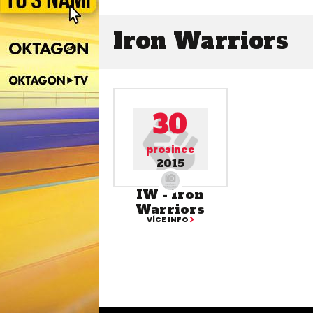
Iron Warriors
30
prosinec
2015
IW - Iron
Warriors
VÍCE INFO