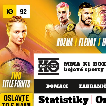
MMA, K1, BO
bojové sporty
DOMÁCÍ
ZAHRANIČ
Statistiky
O