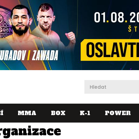
X
Í
MMA
BOX
K-1
POWER
rganizace