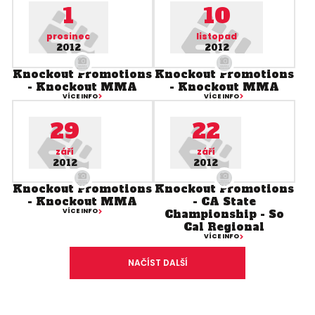
1
10
prosinec
listopad
2012
2012
Knockout Promotions
Knockout Promotions
- Knockout MMA
- Knockout MMA
VÍCE INFO
VÍCE INFO
29
22
září
září
2012
2012
Knockout Promotions
Knockout Promotions
- Knockout MMA
- CA State
VÍCE INFO
Championship - So
Cal Regional
VÍCE INFO
NAČÍST DALŠÍ