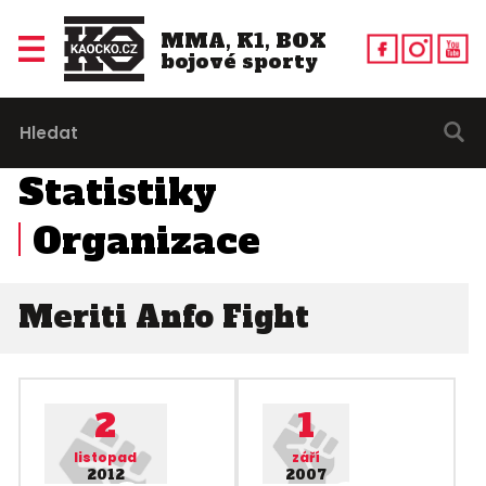
MMA, K1, BOX
bojové sporty
Statistiky
Organizace
Meriti Anfo Fight
2
1
listopad
září
2012
2007