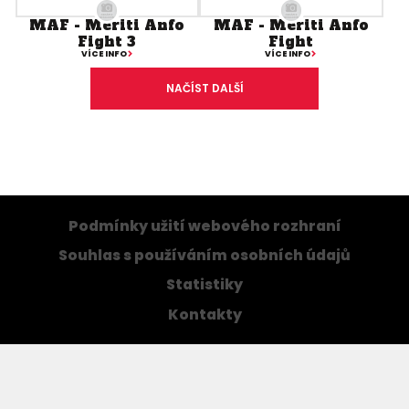
MAF - Meriti Anfo
MAF - Meriti Anfo
Fight 3
Fight
VÍCE INFO
VÍCE INFO
NAČÍST DALŠÍ
Podmínky užití webového rozhraní
Souhlas s používáním osobních údajů
Statistiky
Kontakty