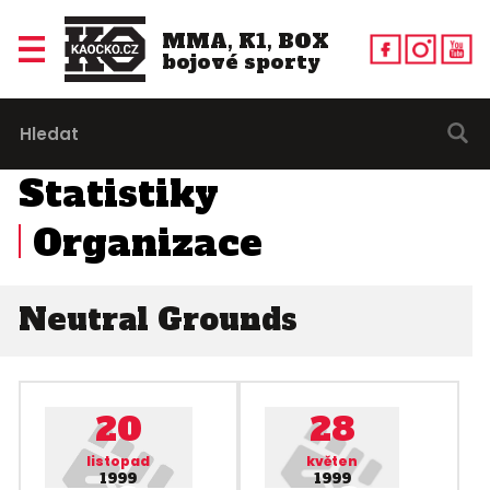
MMA, K1, BOX
bojové sporty
Statistiky
Organizace
Neutral Grounds
20
28
listopad
květen
1999
1999