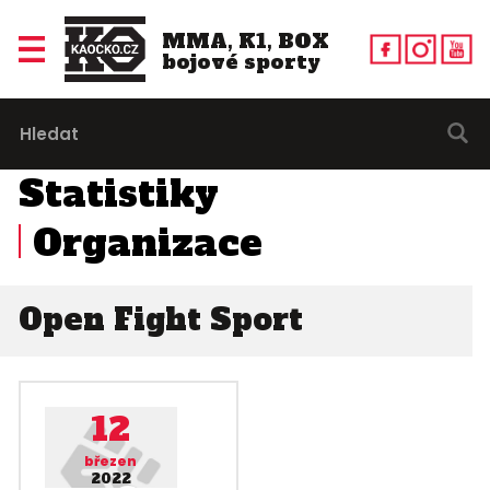
MMA, K1, BOX
bojové sporty
Statistiky
Organizace
Open Fight Sport
12
březen
2022