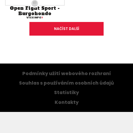
Open Fight Sport -
Burgohondo
VÍCE INFO
NAČÍST DALŠÍ
Podmínky užití webového rozhraní
Souhlas s používáním osobních údajů
Statistiky
Kontakty