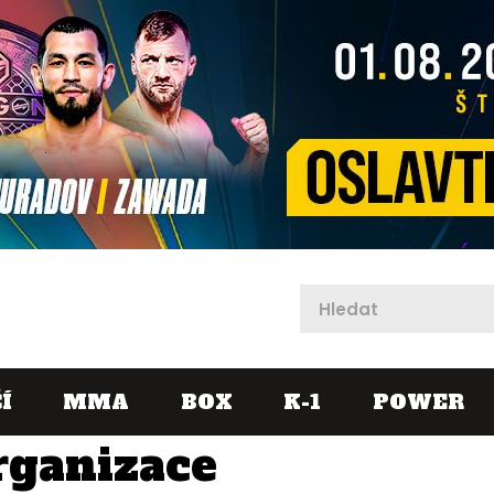
X
Í
MMA
BOX
K-1
POWER
rganizace