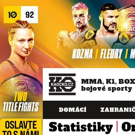
MMA, K1, BO
bojové sporty
DOMÁCÍ
ZAHRANIČ
Statistiky
O