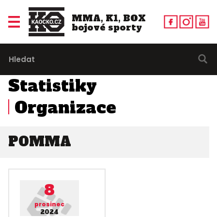
MMA, K1, BOX
bojové sporty
Statistiky
Organizace
POMMA
8
prosinec
2024