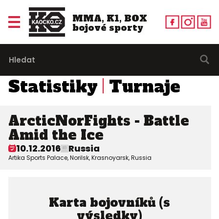
MMA, K1, BOX
bojové sporty
Statistiky
Turnaje
ArcticNorFights - Battle
Amid the Ice
10.12.2016
Russia
Artika Sports Palace, Norilsk, Krasnoyarsk, Russia
Karta bojovníků (s
výsledky)