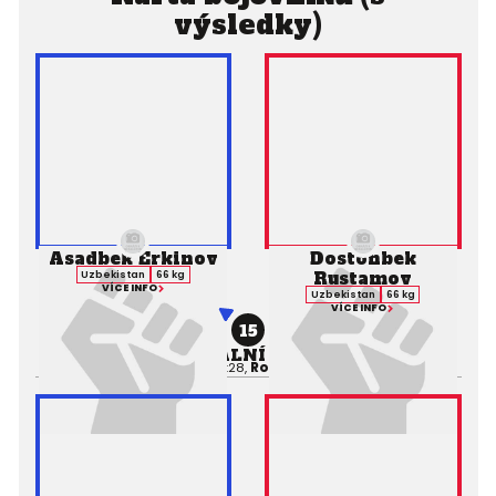
výsledky)
Asadbek Erkinov
Dostonbek
Rustamov
Uzbekistan
66 kg
VÍCE INFO
Uzbekistan
66 kg
VÍCE INFO
15
PROFESIONÁLNÍ ZÁPAS MMA
Výsledek:
TKO, 2. kolo 3:28,
Rozhodčí:
Sarvar Shokirov