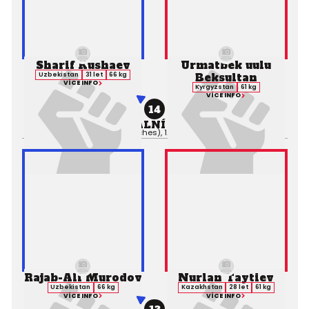
Sharif Kushaev
Urmatbek uulu
Beksultan
Uzbekistan
31 let
66 kg
VÍCE INFO
Kyrgyzstan
61 kg
VÍCE INFO
14
PROFESIONÁLNÍ ZÁPAS MMA
Výsledek:
TKO (Punches), 1. kolo 4:05,
Rozhodčí:
Rajab-Ali Murodov
Nurlan Taytiev
Uzbekistan
66 kg
Kazakhstan
28 let
61 kg
VÍCE INFO
VÍCE INFO