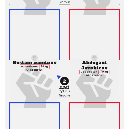
Makhmudov
Rustam Daminov
Abdugani
Javohirov
Uzbekistan
66 kg
VÍCE INFO
Uzbekistan
70 kg
VÍCE INFO
2
PROFESIONÁLNÍ ZÁPAS MMA
Výsledek:
Decision (Majority), 3. kolo 5:00,
Rozhodčí:
Davud
Mirsaliev