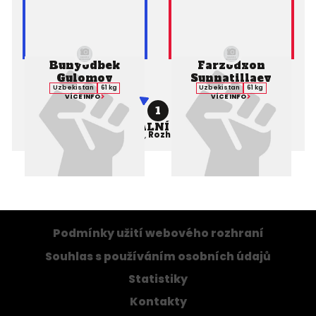
Bunyodbek
Farzodxon
Gulomov
Sunnatillaev
Uzbekistan
61 kg
Uzbekistan
61 kg
VÍCE INFO
VÍCE INFO
1
PROFESIONÁLNÍ ZÁPAS MMA
Výsledek:
KO, 1. kolo 1:50,
Rozhodčí:
Temur Makhmudov
Podmínky užití webového rozhraní
Souhlas s používáním osobních údajů
Statistiky
Kontakty