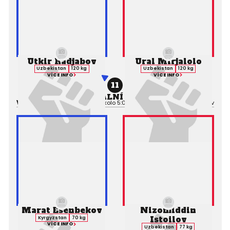
Utkir Radjabov
Ural Mirjalolo
Uzbekistan
120 kg
Uzbekistan
120 kg
VÍCE INFO
VÍCE INFO
11
PROFESIONÁLNÍ ZÁPAS MMA
Výsledek:
Decision (Split), 3. kolo 5:00,
Rozhodčí:
Davud Mirsaliev
Marat Esenbekov
Nizomiddin
Istoilov
Kyrgyzstan
70 kg
VÍCE INFO
Uzbekistan
77 kg