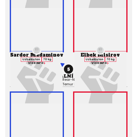
Sardor Madaminov
Elbek Misirov
Uzbekistan
70 kg
Uzbekistan
70 kg
VÍCE INFO
VÍCE INFO
5
PROFESIONÁLNÍ ZÁPAS MMA
Výsledek:
Submission (Rear-Naked Choke), 3. kolo 3:42,
Rozhodčí:
Temur Makhmudov