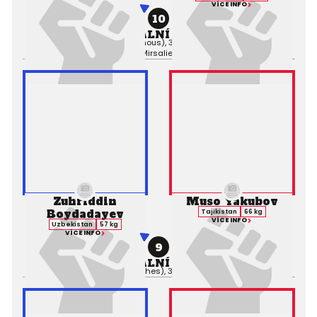
VÍCE INFO
10
PROFESIONÁLNÍ ZÁPAS MMA
Výsledek:
Decision (Unanimous), 3. kolo 5:00,
Rozhodčí:
Davud
Mirsaliev
Zuhriddin
Muso Yakubov
Boydadayev
Tajikistan
66 kg
VÍCE INFO
Uzbekistan
57 kg
VÍCE INFO
9
PROFESIONÁLNÍ ZÁPAS MMA
Výsledek:
TKO (Punches), 3. kolo 3:42,
Rozhodčí: