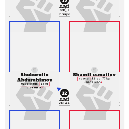
13
PROFESIONÁLNÍ ZÁPAS MMA
Výsledek:
Submission (Armbar), 1. kolo 1:05,
Rozhodčí:
Izzatilo
Sharipov
Shukurullo
Shamil Ismailov
Abdurahimov
Russia
32 let
77 kg
VÍCE INFO
Uzbekistan
93 kg
VÍCE INFO
12
PROFESIONÁLNÍ ZÁPAS MMA
Výsledek:
TKO (Punches), 1. kolo 4:46,
Rozhodčí:
Izzatilo Sharipov