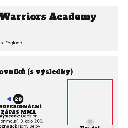
Warriors Academy
ex, England
ovníků (s výsledky)
28
ROFESIONÁLNÍ
ZÁPAS MMA
Výsledek:
Decision
animous), 3. kolo 3:00,
ozhodčí:
Harry Selby