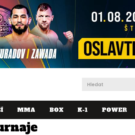
X
Í
MMA
BOX
K-1
POWER
urnaje