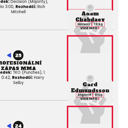
edek:
Decision (Majority),
olo 3:00,
Rozhodčí:
Rich
Mitchell
Adam
Chabdaev
Norway
70 kg
VÍCE INFO
25
ROFESIONÁLNÍ
ZÁPAS MMA
ledek:
TKO (Punches), 1.
o 0:42,
Rozhodčí:
Harry
Selby
Gard
Edmundsson
England
61 kg
VÍCE INFO
24