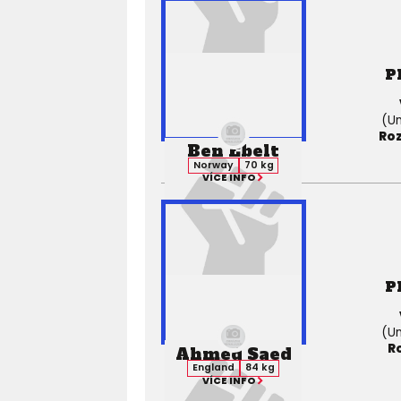
P
(Un
Roz
Ben Ebelt
Norway
70 kg
VÍCE INFO
P
(Un
R
Ahmed Saed
England
84 kg
VÍCE INFO