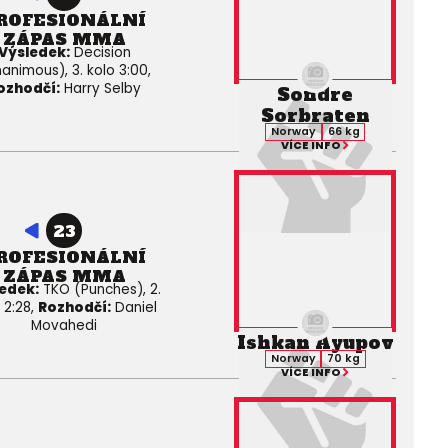
ROFESIONÁLNÍ
ZÁPAS MMA
Výsledek:
Decision
animous), 3. kolo 3:00,
ozhodčí:
Harry Selby
Sondre
Sorbraten
Norway
66 kg
VÍCE INFO
23
ROFESIONÁLNÍ
ZÁPAS MMA
edek:
TKO (Punches), 2.
 2:28,
Rozhodčí:
Daniel
Movahedi
Ishkan Ayupov
Norway
70 kg
VÍCE INFO