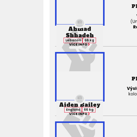
P
(Un
R
Ahmad
Shhadeh
Lebanon
66 kg
VÍCE INFO
P
Výsl
kolo
Aiden Bailey
England
66 kg
VÍCE INFO