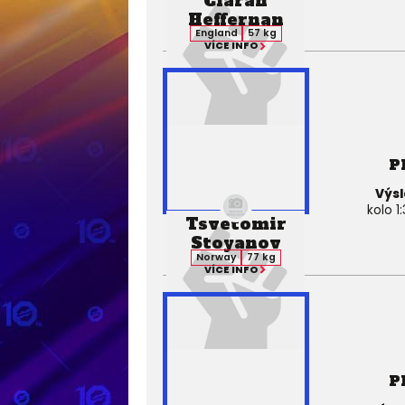
Ciaran
Heffernan
England
57 kg
VÍCE INFO
P
Výsl
kolo 1:
Tsvetomir
Stoyanov
Norway
77 kg
VÍCE INFO
P