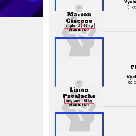
Výsl
3. k
Marlon
Giacone
England
66 kg
VÍCE INFO
P
Výs
kol
Lilian
Pavalache
England
61 kg
VÍCE INFO