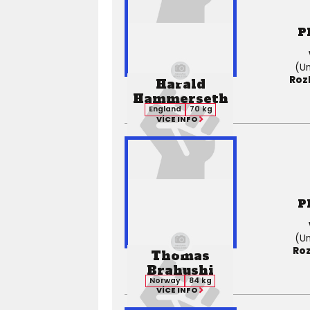
P
(Un
Roz
Harald
Hammerseth
England
70 kg
VÍCE INFO
P
(Un
Roz
Thomas
Brahushi
Norway
84 kg
VÍCE INFO