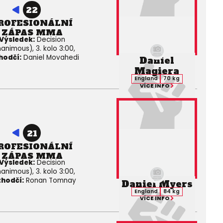
22
ROFESIONÁLNÍ
ZÁPAS MMA
Výsledek:
Decision
animous), 3. kolo 3:00,
hodčí:
Daniel Movahedi
Daniel
Magiera
England
70 kg
VÍCE INFO
21
ROFESIONÁLNÍ
ZÁPAS MMA
Výsledek:
Decision
animous), 3. kolo 3:00,
hodčí:
Ronan Tomnay
Daniel Myers
England
84 kg
VÍCE INFO