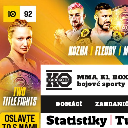
MMA, K1, BO
bojové sporty
DOMÁCÍ
ZAHRANIČ
Statistiky
T