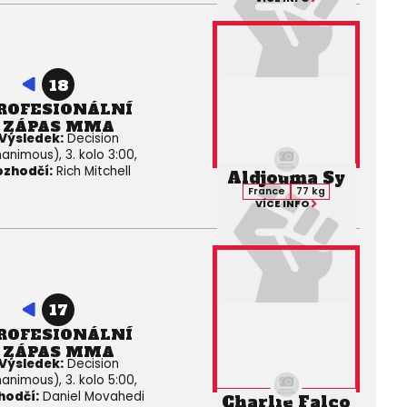
18
ROFESIONÁLNÍ
ZÁPAS MMA
Výsledek:
Decision
animous), 3. kolo 3:00,
ozhodčí:
Rich Mitchell
Aldjouma Sy
France
77 kg
VÍCE INFO
17
ROFESIONÁLNÍ
ZÁPAS MMA
Výsledek:
Decision
animous), 3. kolo 5:00,
hodčí:
Daniel Movahedi
Charlie Falco