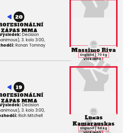
20
ROFESIONÁLNÍ
ZÁPAS MMA
Výsledek:
Decision
animous), 3. kolo 3:00,
hodčí:
Ronan Tomnay
Massimo Riva
England
70 kg
VÍCE INFO
19
ROFESIONÁLNÍ
ZÁPAS MMA
Výsledek:
Decision
animous), 3. kolo 3:00,
ozhodčí:
Rich Mitchell
Lukas
Kamarauskas
England
84 kg
VÍCE INFO