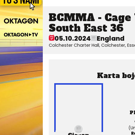
BCMMA - Cage 
South East 36
05.10.2024
England
Colchester Charter Hall, Colchester, Ess
Karta boj
P
(Un
R