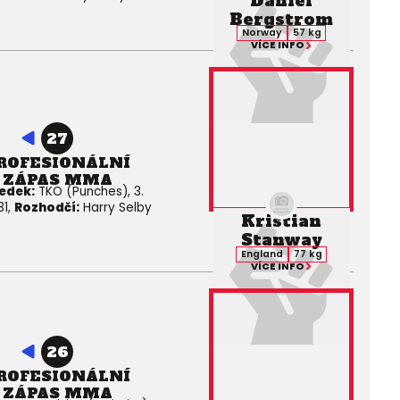
Daniel
Bergstrom
Norway
57 kg
VÍCE INFO
27
ROFESIONÁLNÍ
ZÁPAS MMA
edek:
TKO (Punches), 3.
31,
Rozhodčí:
Harry Selby
Kristian
Stanway
England
77 kg
VÍCE INFO
26
ROFESIONÁLNÍ
ZÁPAS MMA