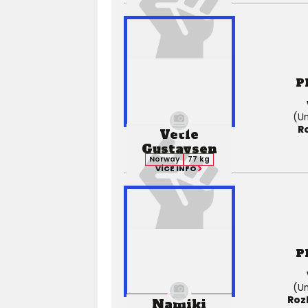
P
(Un
R
Vetle
Gustavsen
Norway
77 kg
VÍCE INFO
P
(Un
Roz
Namiki