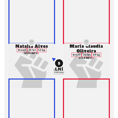
Natalia Alves
Maria Claudia
Oliveira
Brazil
25 let
52 kg
VÍCE INFO
Brazil
25 let
49 kg
VÍCE INFO
5
PROFESIONÁLNÍ ZÁPAS MMA
Výsledek:
Decision (Unanimous), 3. kolo 5:00,
Rozhodčí: