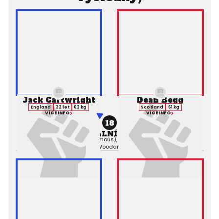
Jack Cartwright
Dean Begg
England
32 let
62 kg
Scotland
61 kg
VÍCE INFO
VÍCE INFO
18
PROFESIONÁLNÍ ZÁPAS MMA
Výsledek:
Decision (Unanimous), 3. kolo 5:00,
Rozhodčí:
Mark
Woodard