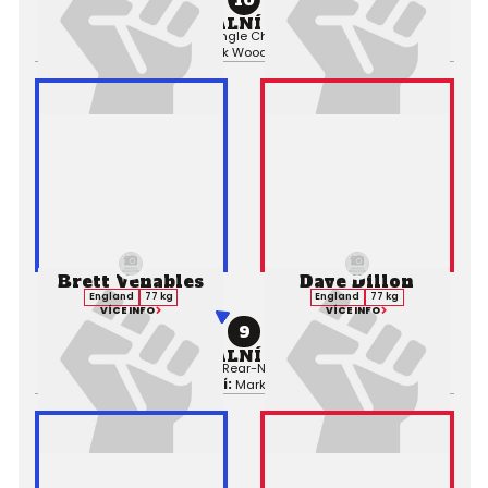
PROFESIONÁLNÍ ZÁPAS MMA
Výsledek:
Submission (Triangle Choke), 2. kolo 0:36,
Rozhodčí:
Mark Woodard
Brett Venables
Dave Dillon
England
77 kg
England
77 kg
VÍCE INFO
VÍCE INFO
9
PROFESIONÁLNÍ ZÁPAS MMA
Výsledek:
Submission (Rear-Naked Choke), 1. kolo 0:40,
Rozhodčí:
Mark Woodard