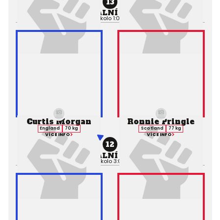
13
PROFESIONÁLNÍ ZÁPAS MMA
Výsledek:
TKO (Punches), 1. kolo 1:06,
Rozhodčí:
Mark Woodard
Curtis Morgan
Ronnie Pringle
England
70 kg
Scotland
77 kg
VÍCE INFO
VÍCE INFO
12
PROFESIONÁLNÍ ZÁPAS MMA
Výsledek:
Draw (Majority), 3. kolo 3:00,
Rozhodčí:
Mark Woodard