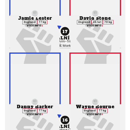
Jamie Lester
David Stone
England
77 kg
England
45 let
70 kg
VÍCE INFO
VÍCE INFO
17
PROFESIONÁLNÍ ZÁPAS MMA
Výsledek:
Submission (Arm-Triangle Choke), 1. kolo 0:24,
Rozhodčí:
Mark Woodard
Danny Barker
Wayne Bourne
England
77 kg
England
77 kg
VÍCE INFO
VÍCE INFO
16
PROFESIONÁLNÍ ZÁPAS MMA
Výsledek:
Submission (Guillotine Choke), 1. kolo 0:22,
Rozhodčí: