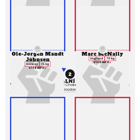
Ole-Jorgen Mandt
Marc McNally
Johnsen
England
70 kg
VÍCE INFO
Norway
75 kg
VÍCE INFO
2
PROFESIONÁLNÍ ZÁPAS MMA
Výsledek:
Submission (Brabo Choke), 3. kolo 2:15,
Rozhodčí:
Mark
Woodard