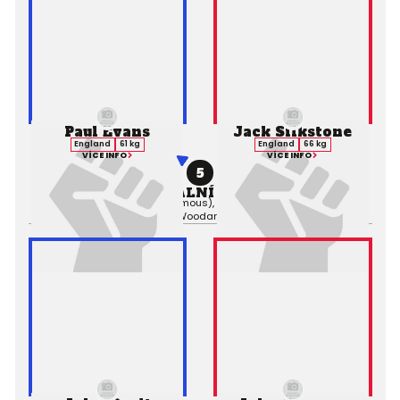
Paul Evans
Jack Silkstone
England
61 kg
England
66 kg
VÍCE INFO
VÍCE INFO
5
PROFESIONÁLNÍ ZÁPAS MMA
Výsledek:
Decision (Unanimous), 3. kolo 3:00,
Rozhodčí:
Mark
Woodard