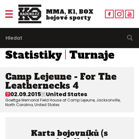
MMA, K1, BOX
bojové sporty
Statistiky
Turnaje
Camp Lejeune - For The
Leathernecks 4
02.09.2015
United States
Goettge Memorial Field House at Camp Lejeune, Jacksonville,
North Carolina, United States
Karta bojovníků (s