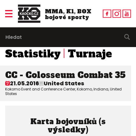
MMA, K1, BOX
bojové sporty
Statistiky
Turnaje
CC - Colosseum Combat 35
21.05.2016
United States
Kokomo Event and Conference Center, Kokomo, Indiana, United
States
Karta bojovníků (s
výsledky)