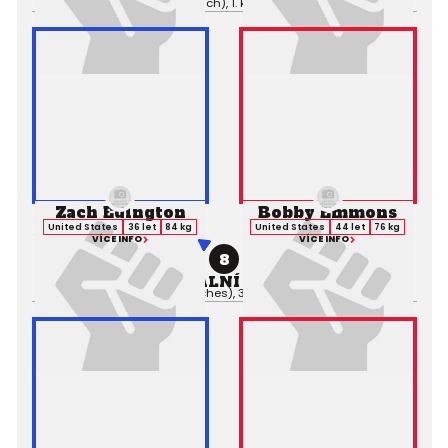
Výsledek:
KO (Punch), 1. kolo 1:01,
Rozhodčí:
Zach Edington
Bobby Emmons
United States
36 let
84 kg
United States
44 let
76 kg
VÍCE INFO
VÍCE INFO
8
PROFESIONÁLNÍ ZÁPAS MMA
Výsledek:
TKO (Punches), 3. kolo 1:03,
Rozhodčí: