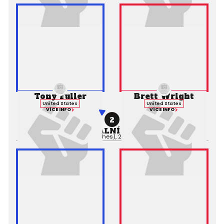
Tony Fuller
Brett Wright
United States
United States
VÍCE INFO
VÍCE INFO
2
PROFESIONÁLNÍ ZÁPAS MMA
Výsledek:
TKO (Punches), 2. kolo 2:00,
Rozhodčí: