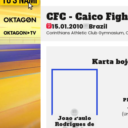
CFC - Caico Fig
15.01.2010
Brazil
Corinthians Athletic Club Gymnasium, Ca
Karta boj
P
(Un
Joao Paulo
Rodrigues de