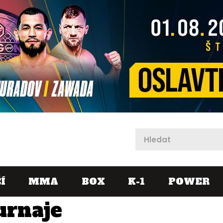
X
Í
MMA
BOX
K-1
POWER
urnaje