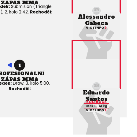
ZÁPAS MMA
dek:
Submision (Triangle
, 2. kolo 2:42,
Rozhodčí:
Alessandro
Cabeca
VÍCE INFO
1
ROFESIONÁLNÍ
ZÁPAS MMA
edek:
Draw, 3. kolo 5:00,
Rozhodčí:
Eduardo
Santos
Edu Rock
Brazil
61 kg
VÍCE INFO