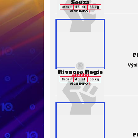
Souza
Brazil
45 let
66 kg
VÍCE INFO
P
Výsl
Rivanio Regis
Aranha
Brazil
48 let
66 kg
VÍCE INFO
P