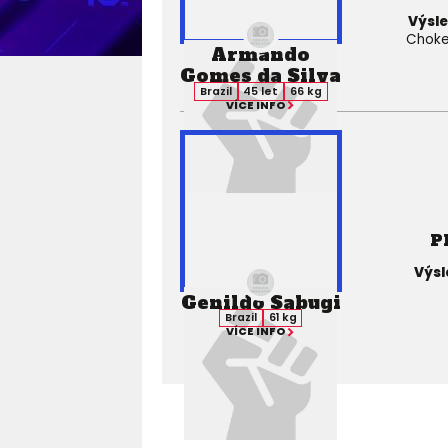
Výsle
Choke)
Armando
Gomes da Silva
Brazil
45 let
66 kg
VÍCE INFO
P
Výsl
Genildo Sabugi
Brazil
61 kg
VÍCE INFO