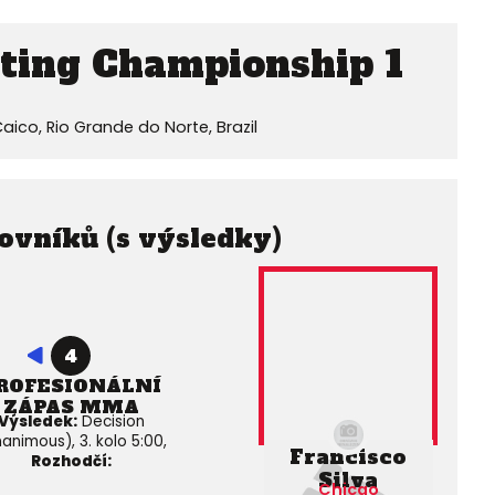
hting Championship 1
ico, Rio Grande do Norte, Brazil
ovníků (s výsledky)
4
ROFESIONÁLNÍ
ZÁPAS MMA
Výsledek:
Decision
animous), 3. kolo 5:00,
Francisco
Rozhodčí:
Silva
Chicao