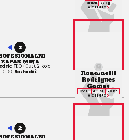
Brazil
77 kg
VÍCE INFO
3
ROFESIONÁLNÍ
ZÁPAS MMA
edek:
TKO (Cut), 2. kolo
0:00,
Rozhodčí:
Rondinelli
Rodrigues
Gomes
Brazil
43 let
70 kg
VÍCE INFO
2
ROFESIONÁLNÍ