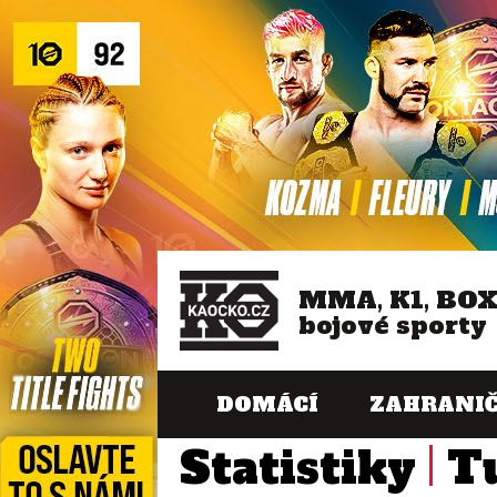
MMA, K1, BO
bojové sporty
DOMÁCÍ
ZAHRANIČ
Statistiky
T