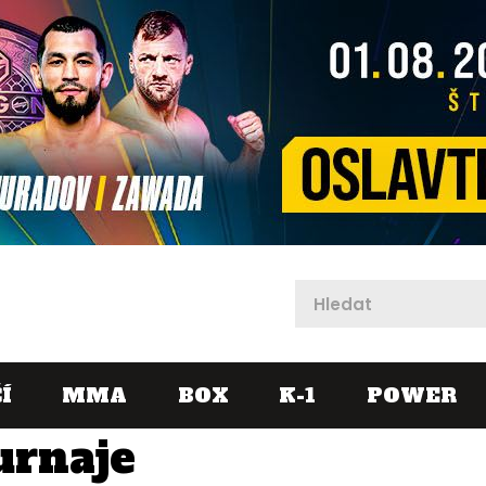
X
Í
MMA
BOX
K-1
POWER
urnaje