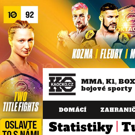
MMA, K1, BO
bojové sporty
DOMÁCÍ
ZAHRANIČ
Statistiky
T