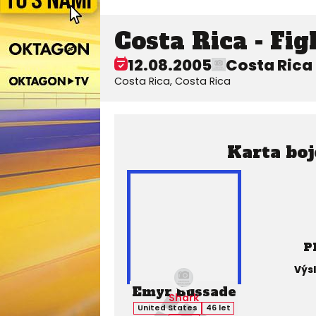
Costa Rica - Fig
12.08.2005
Costa Rica
Costa Rica, Costa Rica
Karta boj
P
Výs
Emyr Bussade
Shark
United States
46 let