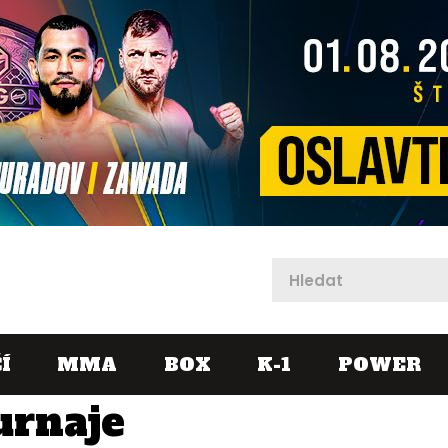
X
Í
MMA
BOX
K-1
POWER
urnaje