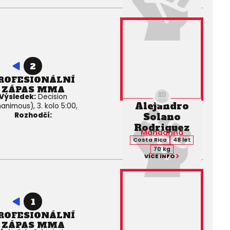
2
ROFESIONÁLNÍ
ZÁPAS MMA
Výsledek:
Decision
Alejandro
animous), 3. kolo 5:00,
Rozhodčí:
Solano
Rodriguez
Mandarina
Costa Rica
48 let
70 kg
VÍCE INFO
1
ROFESIONÁLNÍ
ZÁPAS MMA