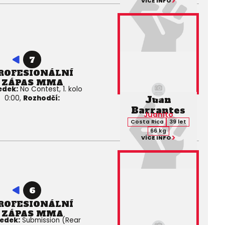
VÍCE INFO
7
ROFESIONÁLNÍ
ZÁPAS MMA
edek:
No Contest, 1. kolo
Juan
0:00,
Rozhodčí:
Barrantes
Juanito
Costa Rica
39 let
66 kg
VÍCE INFO
6
ROFESIONÁLNÍ
ZÁPAS MMA
edek:
Submission (Rear