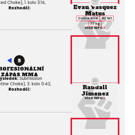
ed Choke), 1. kolo 3:14,
Evan Vasquez
Rozhodčí:
Matus
Costa Rica
42 let
77 kg
VÍCE INFO
5
ROFESIONÁLNÍ
ZÁPAS MMA
ýsledek:
Submission
otine Choke), 3. kolo 0:42,
Randall
Rozhodčí:
Jimenez
VÍCE INFO