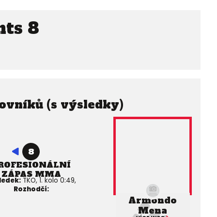
hts 8
ovníků (s výsledky)
8
ROFESIONÁLNÍ
ZÁPAS MMA
ledek:
TKO, 1. kolo 0:49,
Rozhodčí:
Armondo
Mena