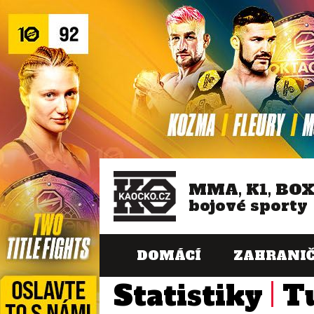
MMA, K1, BO
bojové sporty
DOMÁCÍ
ZAHRANIČ
Statistiky
T