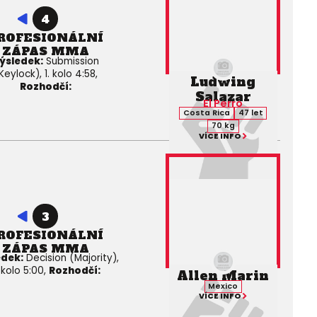
4
ROFESIONÁLNÍ
ZÁPAS MMA
ýsledek:
Submission
Keylock), 1. kolo 4:58,
Ludwing
Rozhodčí:
Salazar
El Perro
Costa Rica
47 let
70 kg
VÍCE INFO
3
ROFESIONÁLNÍ
ZÁPAS MMA
edek:
Decision (Majority),
 kolo 5:00,
Rozhodčí:
Allen Marin
Mexico
VÍCE INFO