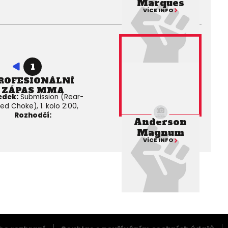
Marques
VÍCE INFO
1
ROFESIONÁLNÍ
ZÁPAS MMA
edek:
Submission (Rear-
ed Choke), 1. kolo 2:00,
Rozhodčí:
Anderson
Magnum
VÍCE INFO