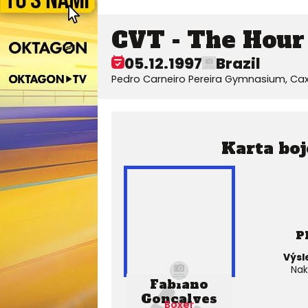
CVT - The Hour
05.12.1997
Brazil
Pedro Carneiro Pereira Gymnasium, Caxia
Karta boj
P
Výsl
Nak
Fabiano
Goncalves
Boxer