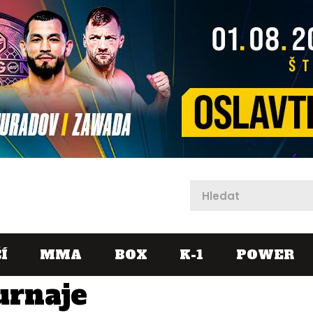
X
Í
MMA
BOX
K-1
POWER
urnaje