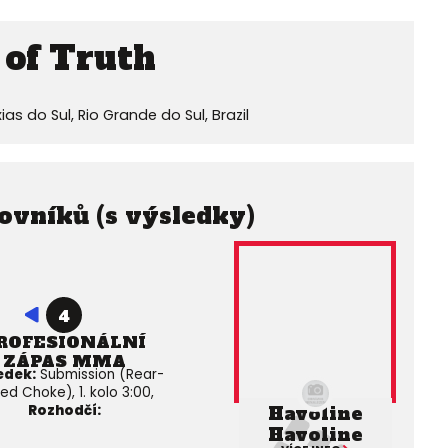
 of Truth
s do Sul, Rio Grande do Sul, Brazil
ovníků (s výsledky)
4
ROFESIONÁLNÍ
ZÁPAS MMA
edek:
Submission (Rear-
ed Choke), 1. kolo 3:00,
Havoline
Rozhodčí:
Havoline