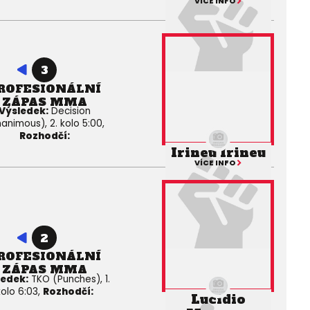
VÍCE INFO
3
ROFESIONÁLNÍ
ZÁPAS MMA
Výsledek:
Decision
animous), 2. kolo 5:00,
Rozhodčí:
Irineu Irineu
VÍCE INFO
2
ROFESIONÁLNÍ
ZÁPAS MMA
ledek:
TKO (Punches), 1.
kolo 6:03,
Rozhodčí:
Lucidio