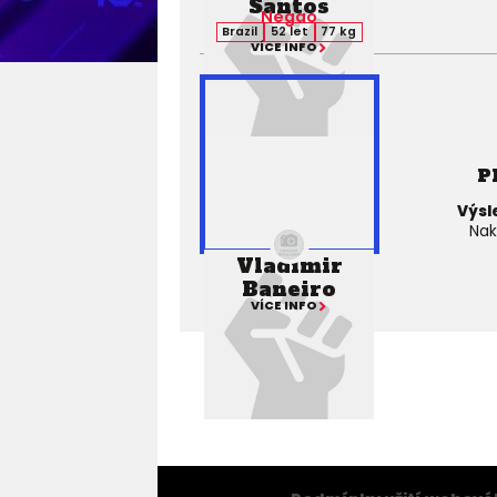
Santos
Negao
Brazil
52 let
77 kg
VÍCE INFO
P
Výsl
Nak
Vladimir
Baneiro
VÍCE INFO