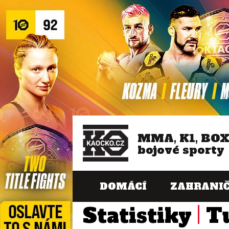
MMA, K1, BO
bojové sporty
DOMÁCÍ
ZAHRANIČ
Statistiky
T