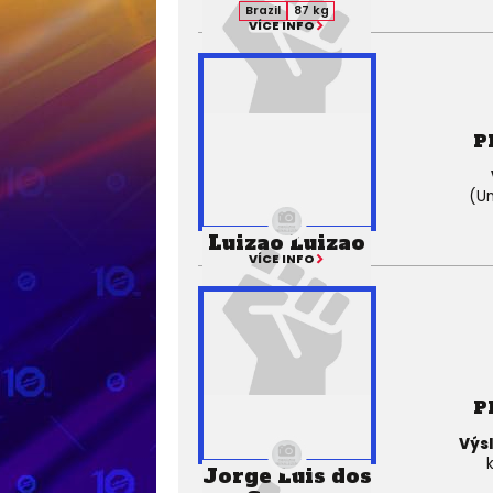
Brazil
87 kg
VÍCE INFO
P
(Un
Luizao Luizao
VÍCE INFO
P
Výs
Jorge Luis dos