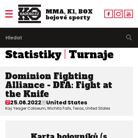
MMA, K1, BOX
bojové sporty
Statistiky
Turnaje
Dominion Fighting
Alliance - DFA: Fight at
the Knife
25.06.2022
United States
Kay Yeager Coliseum, Wichita Falls, Texas, United States
Karta bojovníků (s