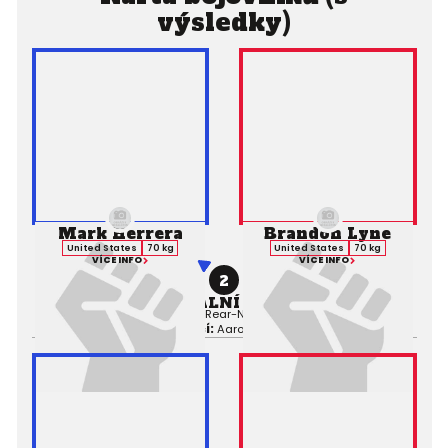
výsledky)
Mark Herrera
Brandon Lyne
United States
70 kg
United States
70 kg
VÍCE INFO
VÍCE INFO
2
PROFESIONÁLNÍ ZÁPAS MMA
Výsledek:
Submission (Rear-Naked Choke), 3. kolo 1:43,
Rozhodčí:
Aaron Menard