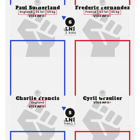
Paul Sutherland
Frederic Fernandez
England
55 let
69 kg
France
50 let
65 kg
VÍCE INFO
VÍCE INFO
6
PROFESIONÁLNÍ ZÁPAS MMA
Výsledek:
Draw, 3. kolo 5:00,
Rozhodčí:
Charlie Francis
Cyril Graulier
VÍCE INFO
England
VÍCE INFO
5
PROFESIONÁLNÍ ZÁPAS MMA
Výsledek:
TKO (Punches), 1. kolo 0:38,
Rozhodčí: