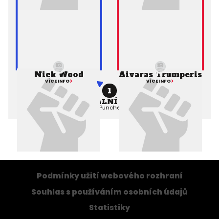
Nick Wood
Aivaras Trumperis
VÍCE INFO
VÍCE INFO
1
PROFESIONÁLNÍ ZÁPAS MMA
Výsledek:
Submission (Punches), 1. kolo 1:27,
Rozhodčí:
Podmínky užití webového rozhraní
Souhlas s používáním osobních údajů
Statistiky