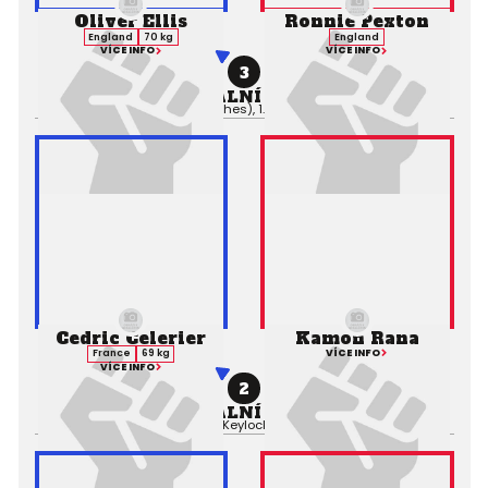
Oliver Ellis
Ronnie Pexton
England
70 kg
England
VÍCE INFO
VÍCE INFO
3
PROFESIONÁLNÍ ZÁPAS MMA
Výsledek:
TKO (Punches), 1. kolo 0:00,
Rozhodčí:
Cedric Celerier
Kamon Rana
VÍCE INFO
France
69 kg
VÍCE INFO
2
PROFESIONÁLNÍ ZÁPAS MMA
Výsledek:
Submission (Keylock), 1. kolo 2:50,
Rozhodčí: