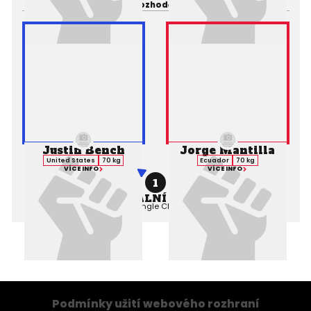
Rozhodčí:
Justin Bench
Jorge Mantilla
United States
70 kg
Ecuador
70 kg
VÍCE INFO
VÍCE INFO
1
PROFESIONÁLNÍ ZÁPAS MMA
Výsledek:
Submission (Triangle Choke), 1. kolo 4:36,
Rozhodčí:
Podmínky užití webového rozhraní