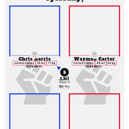
Chris Harris
Wayman Carter
United States
36 let
77 kg
United States
48 let
84 kg
VÍCE INFO
VÍCE INFO
5
PROFESIONÁLNÍ ZÁPAS MMA
Výsledek:
Submission (Rear-Naked Choke), 1. kolo 3:37,
Rozhodčí:
Nick Berens