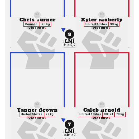
Chris Turner
Kyler Moberly
Canada
120 kg
United States
93 kg
VÍCE INFO
VÍCE INFO
8
PROFESIONÁLNÍ ZÁPAS MMA
Výsledek:
TKO (Punches), 2. kolo 1:28,
Rozhodčí:
Tanner Brown
Caleb Arnold
United States
77 kg
United States
30 let
73 kg
VÍCE INFO
VÍCE INFO
7
PROFESIONÁLNÍ ZÁPAS MMA
Výsledek:
Submission (Guillotine Choke), 1. kolo 1:39,
Rozhodčí: