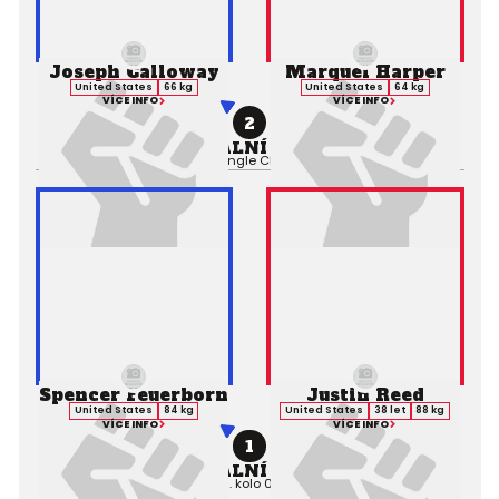
Joseph Calloway
Marquel Harper
United States
66 kg
United States
64 kg
VÍCE INFO
VÍCE INFO
2
PROFESIONÁLNÍ ZÁPAS MMA
Výsledek:
Submission (Triangle Choke), 1. kolo 1:29,
Rozhodčí:
Spencer Feuerborn
Justin Reed
United States
84 kg
United States
38 let
88 kg
VÍCE INFO
VÍCE INFO
1
PROFESIONÁLNÍ ZÁPAS MMA
Výsledek:
TKO (Punches), 1. kolo 0:00,
Rozhodčí:
Nick Berens