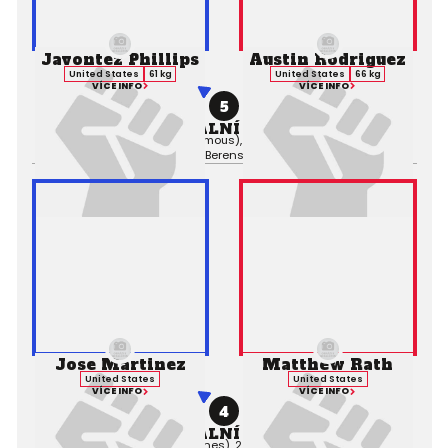
Javontez Phillips
Austin Rodriguez
United States
61 kg
United States
66 kg
VÍCE INFO
VÍCE INFO
5
PROFESIONÁLNÍ ZÁPAS MMA
Výsledek:
Decision (Unanimous), 3. kolo 3:00,
Rozhodčí:
Nick
Berens
Jose Martinez
Matthew Rath
United States
United States
VÍCE INFO
VÍCE INFO
4
PROFESIONÁLNÍ ZÁPAS MMA
Výsledek:
TKO (Punches), 2. kolo 0:00,
Rozhodčí: