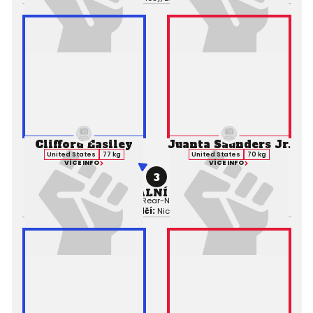
Clifford Easiley
Juanta Saunders Jr.
United States
77 kg
United States
70 kg
VÍCE INFO
VÍCE INFO
3
PROFESIONÁLNÍ ZÁPAS MMA
Výsledek:
Submission (Rear-Naked Choke), 2. kolo 0:34,
Rozhodčí:
Nick Berens