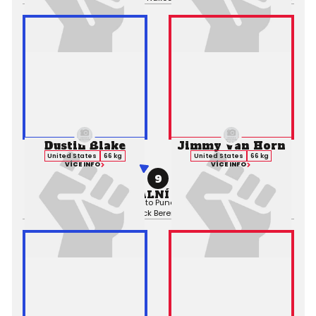
Dustin Blake
Jimmy Van Horn
United States
66 kg
United States
66 kg
VÍCE INFO
VÍCE INFO
9
PROFESIONÁLNÍ ZÁPAS MMA
Výsledek:
TKO (Submission to Punches), 1. kolo 0:35,
Rozhodčí:
Nick Berens