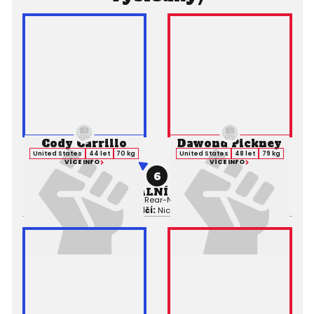
Cody Carrillo
Dawond Pickney
United States
44 let
70 kg
United States
48 let
79 kg
VÍCE INFO
VÍCE INFO
6
PROFESIONÁLNÍ ZÁPAS MMA
Výsledek:
Submission (Rear-Naked Choke), 3. kolo 4:17,
Rozhodčí:
Nick Berens