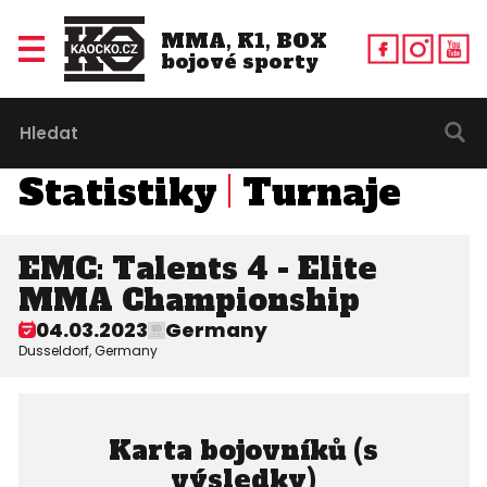
MMA, K1, BOX
bojové sporty
Statistiky
Turnaje
EMC: Talents 4 - Elite
MMA Championship
04.03.2023
Germany
Dusseldorf, Germany
Karta bojovníků (s
výsledky)