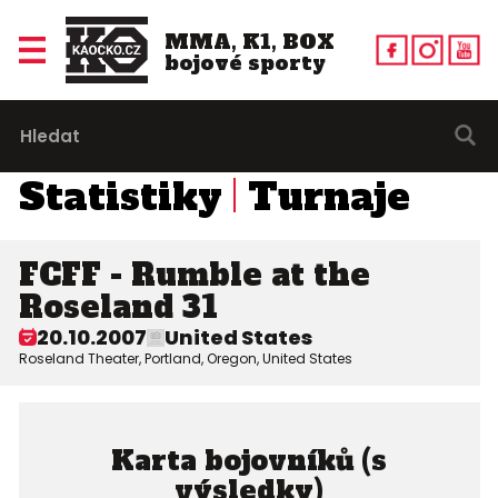
MMA, K1, BOX
bojové sporty
Statistiky
Turnaje
FCFF - Rumble at the
Roseland 31
20.10.2007
United States
Roseland Theater, Portland, Oregon, United States
Karta bojovníků (s
výsledky)