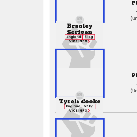
P
(Un
Bradley
Scriven
England
61 kg
VÍCE INFO
P
(Un
Tyrell Cooke
England
57 kg
VÍCE INFO