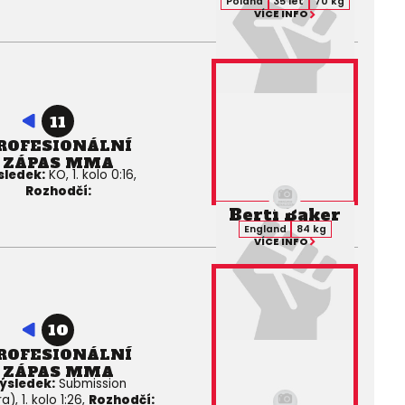
Poland
35 let
70 kg
VÍCE INFO
11
ROFESIONÁLNÍ
ZÁPAS MMA
sledek:
KO, 1. kolo 0:16,
Rozhodčí:
Berti Baker
England
84 kg
VÍCE INFO
10
ROFESIONÁLNÍ
ZÁPAS MMA
ýsledek:
Submission
a), 1. kolo 1:26,
Rozhodčí: