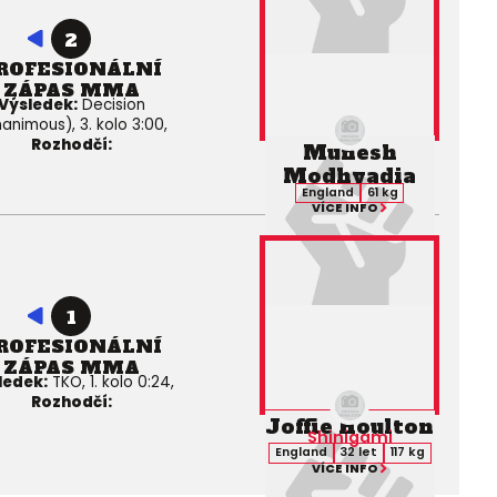
2
ROFESIONÁLNÍ
ZÁPAS MMA
Výsledek:
Decision
animous), 3. kolo 3:00,
Rozhodčí:
Munesh
Modhvadia
England
61 kg
VÍCE INFO
1
ROFESIONÁLNÍ
ZÁPAS MMA
ledek:
TKO, 1. kolo 0:24,
Rozhodčí:
Joffie Houlton
Shinigami
England
32 let
117 kg
VÍCE INFO