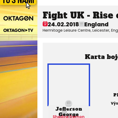
Fight UK - Rise 
24.02.2018
England
Hermitage Leisure Centre, Leicester, En
Karta boj
P
Výs
Jefferson
George
Shadow Demon