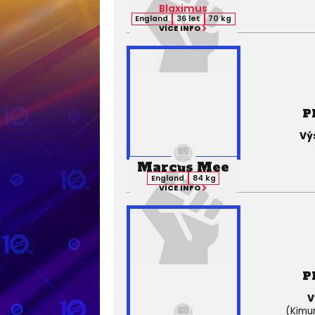
Blaximus
England
36 let
70 kg
VÍCE INFO
P
Vý
Marcus Mee
England
84 kg
VÍCE INFO
P
V
(Kimur