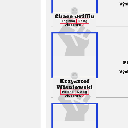
Výs
Chace Griffin
England
57 kg
VÍCE INFO
P
Výs
Krzysztof
Wisniewski
Poland
120 kg
VÍCE INFO