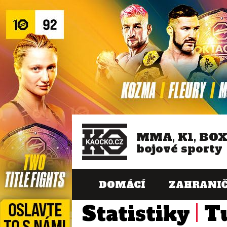
MMA, K1, BO
bojové sporty
DOMÁCÍ
ZAHRANIČ
Statistiky
T