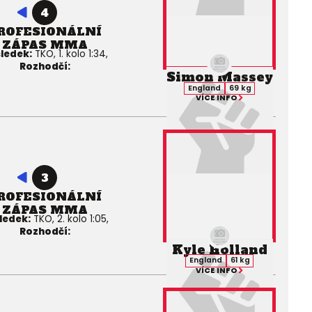
4
ROFESIONÁLNÍ
ZÁPAS MMA
ledek:
TKO, 1. kolo 1:34,
Rozhodčí:
Simon Massey
England
69 kg
VÍCE INFO
3
ROFESIONÁLNÍ
ZÁPAS MMA
ledek:
TKO, 2. kolo 1:05,
Rozhodčí:
Kyle Holland
England
61 kg
VÍCE INFO