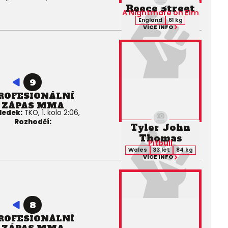
Reece Street
A Nightmare on Elm
England
61 kg
VÍCE INFO
9
ROFESIONÁLNÍ
ZÁPAS MMA
ledek:
TKO, 1. kolo 2:06,
Rozhodčí:
Tyler John
Thomas
Pitbull
Wales
33 let
84 kg
VÍCE INFO
8
ROFESIONÁLNÍ