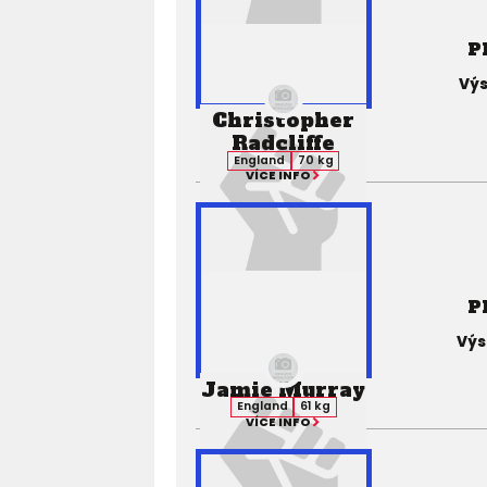
P
Výs
Christopher
Radcliffe
England
70 kg
VÍCE INFO
P
Výs
Jamie Murray
England
61 kg
VÍCE INFO