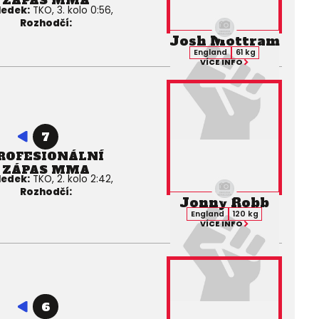
ZÁPAS MMA
ledek:
TKO, 3. kolo 0:56,
Rozhodčí:
Josh Mottram
England
61 kg
VÍCE INFO
7
ROFESIONÁLNÍ
ZÁPAS MMA
ledek:
TKO, 2. kolo 2:42,
Rozhodčí:
Jonny Robb
England
120 kg
VÍCE INFO
6