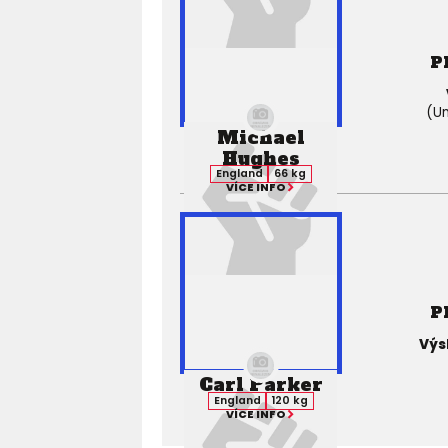
P
(Un
Michael
Hughes
England
66 kg
VÍCE INFO
P
Výs
Carl Parker
England
120 kg
VÍCE INFO