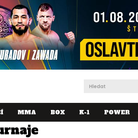
X
Í
MMA
BOX
K-1
POWER
urnaje