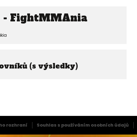
 - FightMMAnia
kia
ovníků (s výsledky)
ho rozhraní
Souhlas s používáním osobních údajů