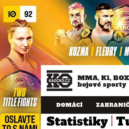
MMA, K1, BO
bojové sporty
DOMÁCÍ
ZAHRANIČ
Statistiky
T