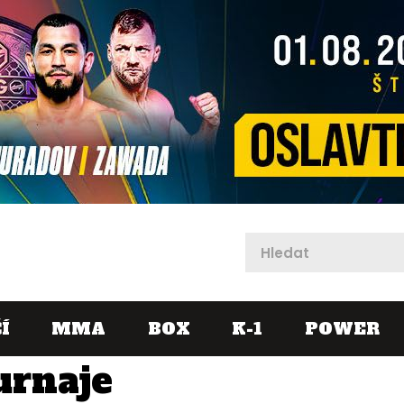
X
Í
MMA
BOX
K-1
POWER
urnaje