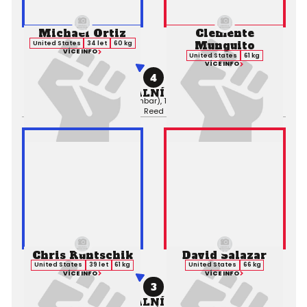
Michael Ortiz
Clemente
Munguito
United States
34 let
60 kg
VÍCE INFO
United States
61 kg
VÍCE INFO
4
PROFESIONÁLNÍ ZÁPAS MMA
Výsledek:
Submission (Armbar), 1. kolo 0:30,
Rozhodčí:
Chris
Reed
Chris Kuntschik
David Salazar
United States
39 let
61 kg
United States
66 kg
VÍCE INFO
VÍCE INFO
3
PROFESIONÁLNÍ ZÁPAS MMA