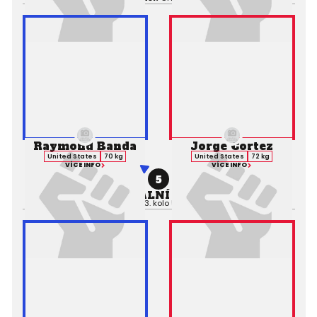
Raymond Banda
Jorge Cortez
United States
70 kg
United States
72 kg
VÍCE INFO
VÍCE INFO
5
PROFESIONÁLNÍ ZÁPAS MMA
Výsledek:
Decision (Split), 3. kolo 5:00,
Rozhodčí:
Chris Reed