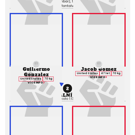
Výsledek:
Submission (Armbar), 1. kolo 1:00,
Rozhodčí:
Jacob
Montalvo
Guillermo
Jacob Gomez
Gonzalez
United States
47 let
70 kg
VÍCE INFO
United States
70 kg
VÍCE INFO
2
PROFESIONÁLNÍ ZÁPAS MMA
Výsledek:
TKO (Punches), 1. kolo 1:13,
Rozhodčí:
Jacob Montalvo