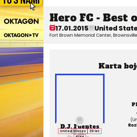
Hero FC - Best o
17.01.2015
United Stat
Fort Brown Memorial Center, Brownsville
Karta boj
P
(Un
Roz
D.J. Fuentes
United States
39 let
61 kg