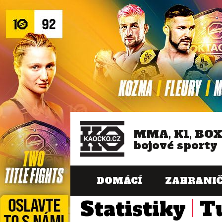
MMA, K1, BO
bojové sporty
DOMÁCÍ
ZAHRANIČ
Statistiky
T