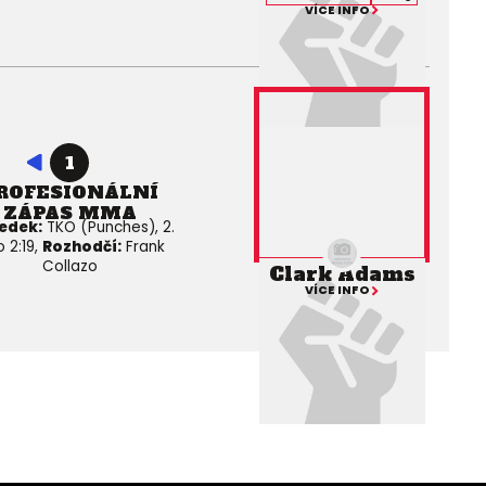
VÍCE INFO
1
ROFESIONÁLNÍ
ZÁPAS MMA
edek:
TKO (Punches), 2.
o 2:19,
Rozhodčí:
Frank
Collazo
Clark Adams
VÍCE INFO