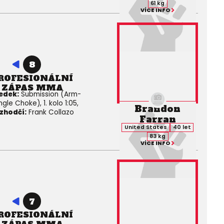
61 kg
VÍCE INFO
8
ROFESIONÁLNÍ
ZÁPAS MMA
edek:
Submission (Arm-
ngle Choke), 1. kolo 1:05,
Brandon
zhodčí:
Frank Collazo
Farran
United States
40 let
83 kg
VÍCE INFO
7
ROFESIONÁLNÍ