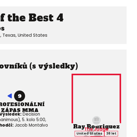
f the Best 4
es
, Texas, United States
ovníků (s výsledky)
9
ROFESIONÁLNÍ
ZÁPAS MMA
Výsledek:
Decision
animous), 5. kolo 5:00,
hodčí:
Jacob Montalvo
Ray Rodriguez
The Judge
United States
38 let