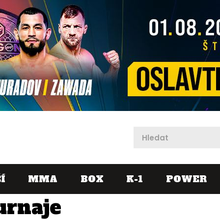
X
Í
MMA
BOX
K-1
POWER
urnaje