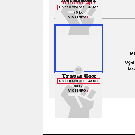
Hernandez
The Great Ape
United States
33 let
70 kg
VÍCE INFO
P
Výsl
kol
Travis Cox
United States
38 let
86 kg
VÍCE INFO