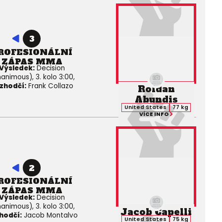
3
ROFESIONÁLNÍ
ZÁPAS MMA
Výsledek:
Decision
animous), 3. kolo 3:00,
zhodčí:
Frank Collazo
Roldan
Abundis
United States
77 kg
VÍCE INFO
2
ROFESIONÁLNÍ
ZÁPAS MMA
Výsledek:
Decision
animous), 3. kolo 3:00,
Jacob Capelli
hodčí:
Jacob Montalvo
United States
75 kg