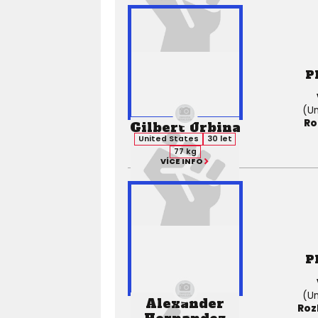
P
(Un
Ro
Gilbert Urbina
United States
30 let
77 kg
VÍCE INFO
P
(Un
Alexander
Roz