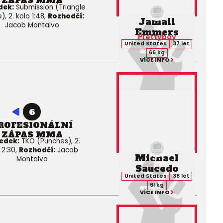
ZÁPAS MMA
dek:
Submission (Triangle
, 2. kolo 1:48,
Rozhodčí:
Jamall
Jacob Montalvo
Emmers
Prettyboy
United States
37 let
66 kg
VÍCE INFO
6
ROFESIONÁLNÍ
ZÁPAS MMA
edek:
TKO (Punches), 2.
 2:30,
Rozhodčí:
Jacob
Michael
Montalvo
Saucedo
United States
38 let
61 kg
VÍCE INFO