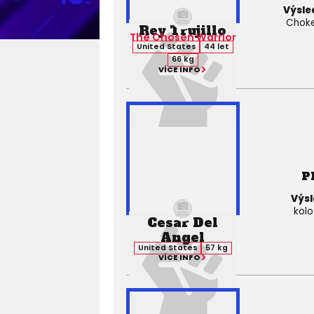
Výsle
Choke)
Rey Trujillo
The Chosen Warrior
United States
44 let
66 kg
VÍCE INFO
P
Výsl
kolo
Cesar Del
Angel
United States
57 kg
VÍCE INFO