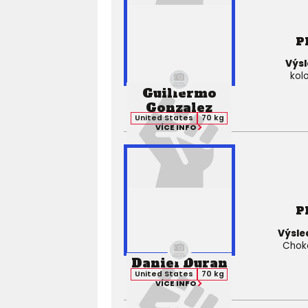
P
Výsl
kol
Guillermo
Gonzalez
United States
70 kg
VÍCE INFO
P
Výsle
Choke)
Daniel Duran
United States
70 kg
VÍCE INFO