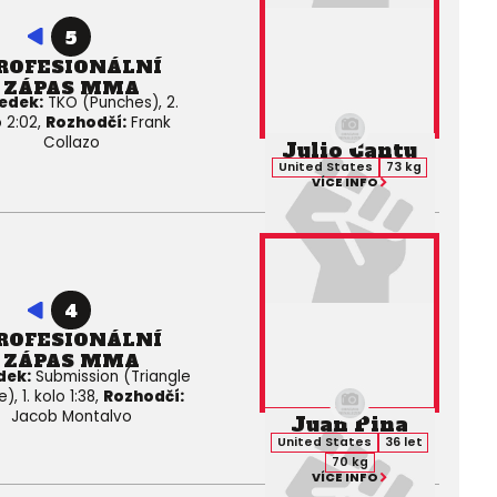
5
ROFESIONÁLNÍ
ZÁPAS MMA
edek:
TKO (Punches), 2.
o 2:02,
Rozhodčí:
Frank
Collazo
Julio Cantu
United States
73 kg
VÍCE INFO
4
ROFESIONÁLNÍ
ZÁPAS MMA
dek:
Submission (Triangle
, 1. kolo 1:38,
Rozhodčí:
Jacob Montalvo
Juan Pina
United States
36 let
70 kg
VÍCE INFO