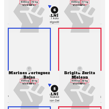
Bolivia
70 kg
Bolivia
77 kg
VÍCE INFO
VÍCE INFO
6
PROFESIONÁLNÍ ZÁPAS MMA
Výsledek:
TKO (Punches), 1. kolo 2:13,
Rozhodčí:
Sebastian
Delgadillo
Marines Portuguez
Brigith Zurita
Rojas
Melean
Bolivia
61 kg
Bolivia
61 kg
VÍCE INFO
VÍCE INFO
5
PROFESIONÁLNÍ ZÁPAS MMA
Výsledek:
Submission (Rear-Naked Choke), 1. kolo 1:18,
Rozhodčí:
Sebastian Delgadillo