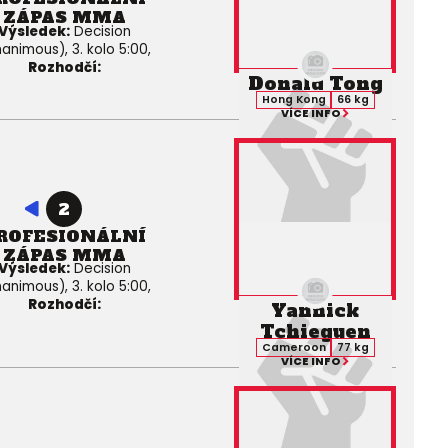
ZÁPAS MMA
Výsledek:
Decision
animous), 3. kolo 5:00,
Rozhodčí:
Donald Tong
Hong Kong
66 kg
VÍCE INFO
2
ROFESIONÁLNÍ
ZÁPAS MMA
Výsledek:
Decision
animous), 3. kolo 5:00,
Rozhodčí:
Yannick
Tchieguen
Cameroon
77 kg
VÍCE INFO