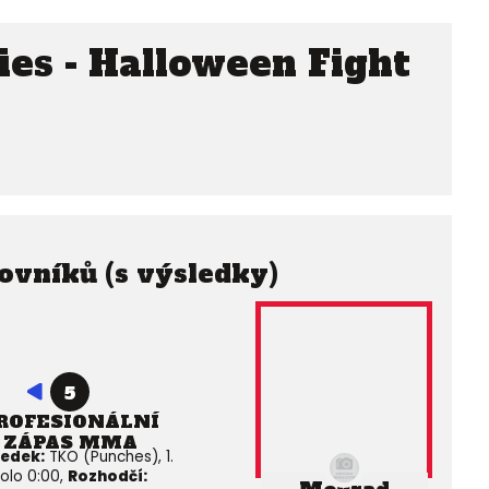
es - Halloween Fight
ovníků (s výsledky)
5
ROFESIONÁLNÍ
ZÁPAS MMA
ledek:
TKO (Punches), 1.
olo 0:00,
Rozhodčí: