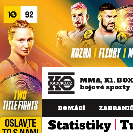
MMA, K1, BO
bojové sporty
DOMÁCÍ
ZAHRANIČ
Statistiky
T