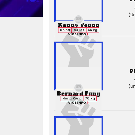
(Un
Kenny Yeung
China
44 let
66 kg
VÍCE INFO
P
(Un
Bernard Fung
Hong Kong
70 kg
VÍCE INFO