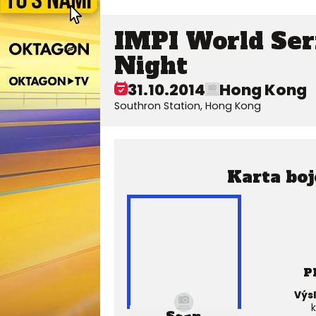
IMPI World Seri
Night
31.10.2014
Hong Kong
Southron Station, Hong Kong
Karta boj
P
Výs
k