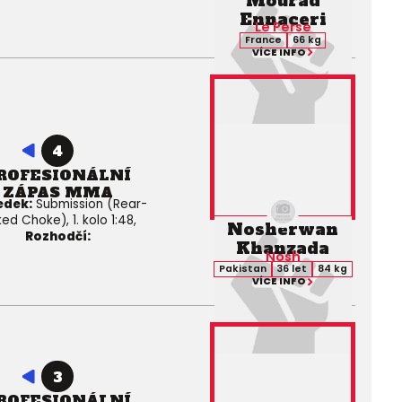
Mourad
Ennaceri
Le Perse
France
66 kg
VÍCE INFO
4
ROFESIONÁLNÍ
ZÁPAS MMA
edek:
Submission (Rear-
ed Choke), 1. kolo 1:48,
Nosherwan
Rozhodčí:
Khanzada
Nosh
Pakistan
36 let
84 kg
VÍCE INFO
3
ROFESIONÁLNÍ