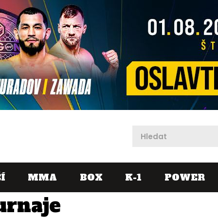
X
Í
MMA
BOX
K-1
POWER
urnaje