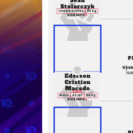
Sean
Stolarczyk
United States
66 kg
VÍCE INFO
P
Výsl
Nak
Ederson
Cristian
Macedo
Lion
Brazil
42 let
84 kg
VÍCE INFO
P