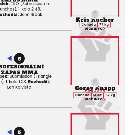
edek:
TKO (Submission to
unches), 1. kolo 2:48,
ozhodčí:
John Braak
Kris Kucher
Canada
77 kg
VÍCE INFO
6
ROFESIONÁLNÍ
ZÁPAS MMA
dek:
Submission (Triangle
, 1. kolo 1:03,
Rozhodčí:
Corey Knapp
Len Koivisto
Pequeno
Canada
51 let
62 kg
VÍCE INFO
5