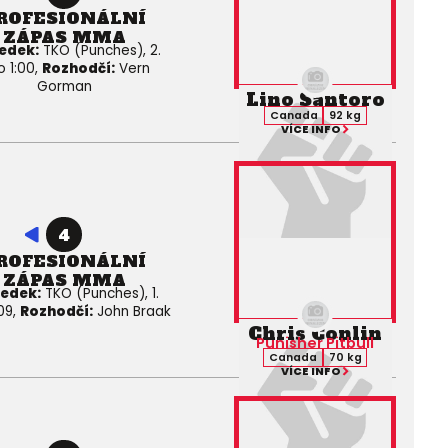
ROFESIONÁLNÍ
ZÁPAS MMA
edek:
TKO (Punches), 2.
o 1:00,
Rozhodčí:
Vern
Gorman
Lino Santoro
Canada
92 kg
VÍCE INFO
4
ROFESIONÁLNÍ
ZÁPAS MMA
ledek:
TKO (Punches), 1.
:09,
Rozhodčí:
John Braak
Chris Conlin
Punisher Pitbull
Canada
70 kg
VÍCE INFO