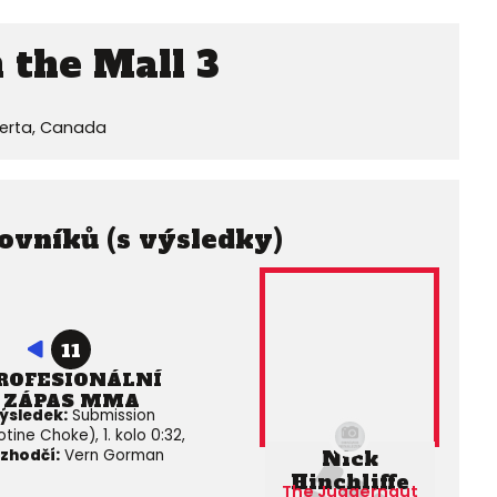
 the Mall 3
berta, Canada
ovníků (s výsledky)
11
ROFESIONÁLNÍ
ZÁPAS MMA
ýsledek:
Submission
otine Choke), 1. kolo 0:32,
Nick
zhodčí:
Vern Gorman
Hinchliffe
The Juggernaut