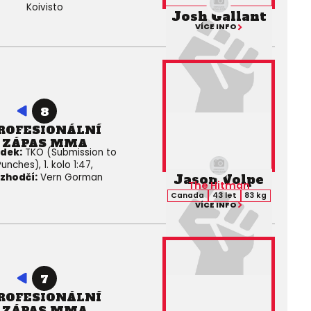
Koivisto
Josh Gallant
VÍCE INFO
8
ROFESIONÁLNÍ
ZÁPAS MMA
edek:
TKO (Submission to
Punches), 1. kolo 1:47,
Jason Volpe
zhodčí:
Vern Gorman
The Hitman
Canada
43 let
83 kg
VÍCE INFO
7
ROFESIONÁLNÍ
ZÁPAS MMA