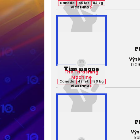
Canada
45 let
84 kg
VÍCE INFO
P
Výsl
0:09
Tim Hague
The Thrashing
Machine
Canada
42 let
120 kg
VÍCE INFO
P
Výs
ko