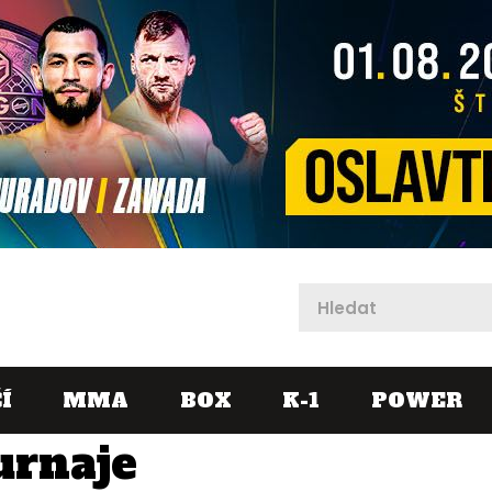
X
Í
MMA
BOX
K-1
POWER
urnaje