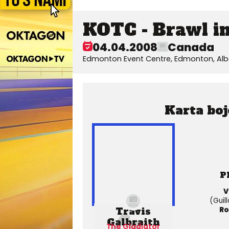
KOTC - Brawl in
04.04.2008
Canada
Edmonton Event Centre, Edmonton, Al
Karta boj
P
V
(Guill
Travis
Ro
Galbraith
The Gladiator