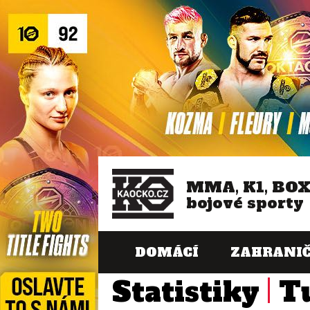
MMA, K1, BO
bojové sporty
DOMÁCÍ
ZAHRANIČ
Statistiky
T