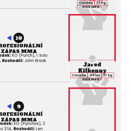
Canada
77 kg
VÍCE INFO
10
ROFESIONÁLNÍ
ZÁPAS MMA
edek:
KO (Punch), 1. kolo
,
Rozhodčí:
John Braak
Jared
Kilkenny
Canada
44 let
117 kg
VÍCE INFO
9
ROFESIONÁLNÍ
ZÁPAS MMA
ledek:
KO (Punches), 2.
lo 3:14,
Rozhodčí:
Len