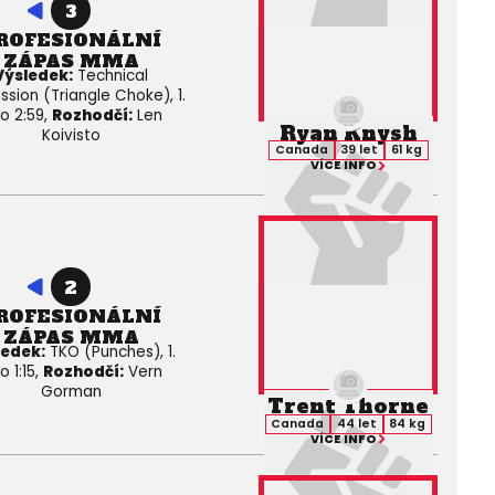
3
ROFESIONÁLNÍ
ZÁPAS MMA
Výsledek:
Technical
ssion (Triangle Choke), 1.
lo 2:59,
Rozhodčí:
Len
Ryan Knysh
Koivisto
Canada
39 let
61 kg
VÍCE INFO
2
ROFESIONÁLNÍ
ZÁPAS MMA
ledek:
TKO (Punches), 1.
o 1:15,
Rozhodčí:
Vern
Gorman
Trent Thorne
Canada
44 let
84 kg
VÍCE INFO