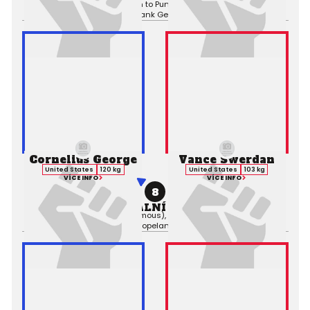
Výsledek:
TKO (Submission to Punches), 1. kolo 1:17,
Rozhodčí:
Frank Geric
Cornelius George
Vance Swerdan
United States
120 kg
United States
103 kg
VÍCE INFO
VÍCE INFO
8
PROFESIONÁLNÍ ZÁPAS MMA
Výsledek:
Decision (Unanimous), 3. kolo 5:00,
Rozhodčí:
Gary
Copeland