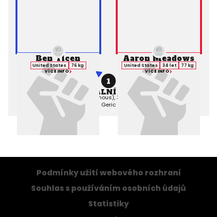
Ben Ticen
Aaron Meadows
United States
76 kg
United States
34 let
77 kg
VÍCE INFO
VÍCE INFO
1
PROFESIONÁLNÍ ZÁPAS MMA
Výsledek:
Decision (Unanimous), 3. kolo 3:00,
Rozhodčí:
Frank
Geric
Podmínky užití webového rozhraní
Souhlas s používáním osobních údajů
Statistiky