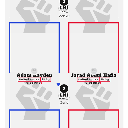
3
PROFESIONÁLNÍ ZÁPAS MMA
Výsledek:
Submission (Armbar), 1. kolo 0:33,
Rozhodčí:
Gary
Copeland
Adam Hayden
Jarad Abdul Hafiz
United States
84 kg
United States
84 kg
VÍCE INFO
VÍCE INFO
2
PROFESIONÁLNÍ ZÁPAS MMA
Výsledek:
Decision (Unanimous), 3. kolo 3:00,
Rozhodčí:
Frank
Geric