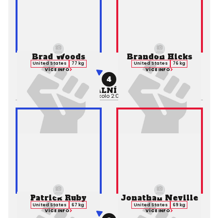
Brad Woods
Brandon Hicks
United States
77 kg
United States
76 kg
VÍCE INFO
VÍCE INFO
4
PROFESIONÁLNÍ ZÁPAS MMA
Výsledek:
TKO (Punches), 1. kolo 2:02,
Rozhodčí:
Gary Copeland
Patrick Ruby
Jonathan Neville
United States
67 kg
United States
69 kg
VÍCE INFO
VÍCE INFO