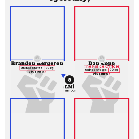
Brandon Bergeron
Dan Copp
The Police Officer
United States
66 kg
United States
70 kg
VÍCE INFO
VÍCE INFO
8
PROFESIONÁLNÍ ZÁPAS MMA
Výsledek:
Decision (Unanimous), 3. kolo 5:00,
Rozhodčí: