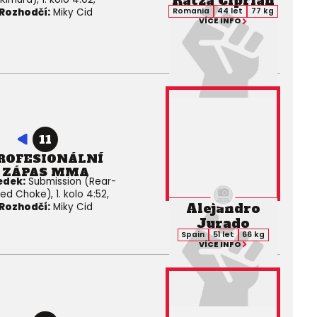
Ratza Ciprian
Rozhodčí:
Miky Cid
Romania
44 let
77 kg
VÍCE INFO
11
ROFESIONÁLNÍ
ZÁPAS MMA
edek:
Submission (Rear-
ed Choke), 1. kolo 4:52,
Alejandro
Rozhodčí:
Miky Cid
Jurado
Spain
51 let
66 kg
VÍCE INFO