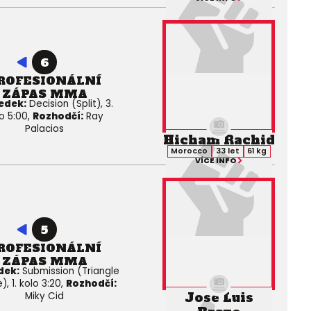
6
ROFESIONÁLNÍ
ZÁPAS MMA
edek:
Decision (Split), 3.
o 5:00,
Rozhodčí:
Ray
Palacios
Hicham Rachid
Morocco
33 let
61 kg
VÍCE INFO
5
ROFESIONÁLNÍ
ZÁPAS MMA
dek:
Submission (Triangle
, 1. kolo 3:20,
Rozhodčí:
Jose Luis
Miky Cid