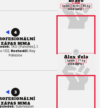
Bravo
Cole
Spain
41 let
66 kg
VÍCE INFO
4
ROFESIONÁLNÍ
ZÁPAS MMA
ledek:
TKO (Punches), 1.
lo 1:02,
Rozhodčí:
Ray
Palacios
Alex Vela
Spain
77 kg
VÍCE INFO
3
ROFESIONÁLNÍ
ZÁPAS MMA
ýsledek:
Submission