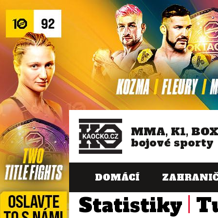
MMA, K1, BO
bojové sporty
DOMÁCÍ
ZAHRANIČ
Statistiky
T