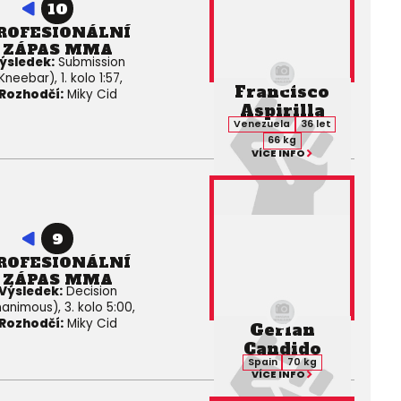
10
ROFESIONÁLNÍ
ZÁPAS MMA
ýsledek:
Submission
Kneebar), 1. kolo 1:57,
Francisco
Rozhodčí:
Miky Cid
Aspirilla
Venezuela
36 let
66 kg
VÍCE INFO
9
ROFESIONÁLNÍ
ZÁPAS MMA
Výsledek:
Decision
animous), 3. kolo 5:00,
Rozhodčí:
Miky Cid
Gerlan
Candido
Spain
70 kg
VÍCE INFO