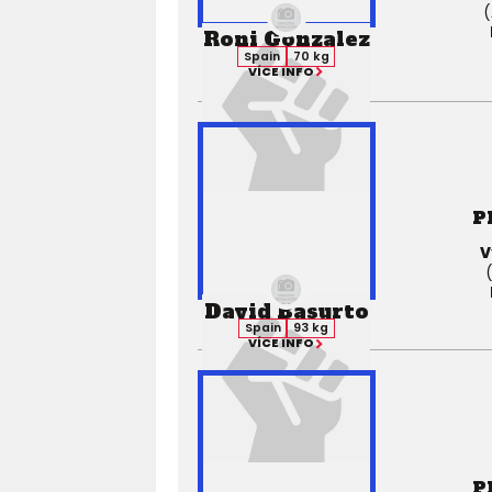
(
Roni Gonzalez
Spain
70 kg
VÍCE INFO
P
V
David Basurto
Spain
93 kg
VÍCE INFO
P