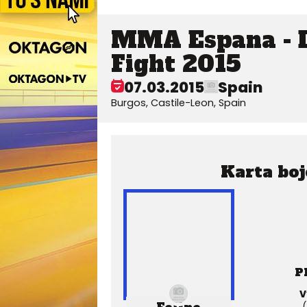
MMA Espana - D
Fight 2015
07.03.2015
Spain
Burgos, Castile-Leon, Spain
Karta boj
P
V
(