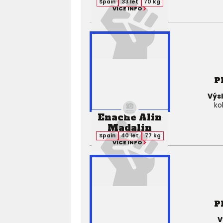
Spain
33 let
70 kg
VÍCE INFO
P
Výs
ko
Enache Alin
Madalin
Spain
40 let
77 kg
VÍCE INFO
P
V