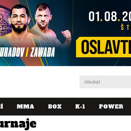
X
Í
MMA
BOX
K-1
POWER
urnaje