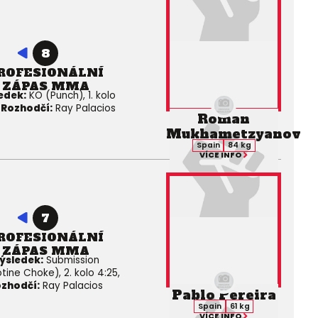
8
ROFESIONÁLNÍ
ZÁPAS MMA
edek:
KO (Punch), 1. kolo
,
Rozhodčí:
Ray Palacios
Roman
Mukhametzyanov
Spain
84 kg
VÍCE INFO
7
ROFESIONÁLNÍ
ZÁPAS MMA
ýsledek:
Submission
otine Choke), 2. kolo 4:25,
zhodčí:
Ray Palacios
Pablo Pereira
Spain
61 kg
VÍCE INFO