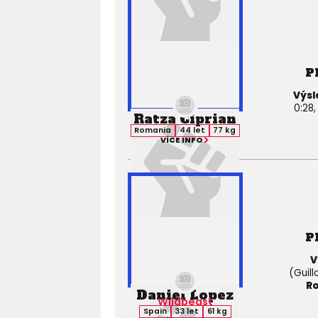
P
Výsl
0:28
Ratza Ciprian
Romania
44 let
77 kg
VÍCE INFO
P
V
(Guill
Ro
Daniel Lopez
Wildbeast
Spain
33 let
61 kg