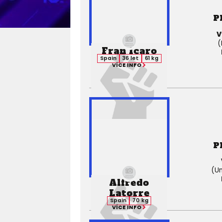
P
V
(
Fran Icaro
Spain
36 let
61 kg
VÍCE INFO
P
(Un
Alfredo
Latorre
Spain
70 kg
VÍCE INFO